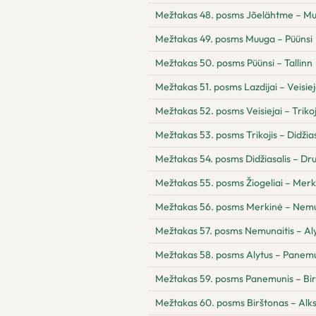
Mežtakas 48. posms Jõelähtme – M
Mežtakas 49. posms Muuga – Püünsi
Mežtakas 50. posms Püünsi – Tallinn
Mežtakas 51. posms Lazdijai – Veisiej
Mežtakas 52. posms Veisiejai – Trikoj
Mežtakas 53. posms Trikojis – Didžias
Mežtakas 54. posms Didžiasalis – Drus
Mežtakas 55. posms Žiogeliai – Merk
Mežtakas 56. posms Merkinė – Nemu
Mežtakas 57. posms Nemunaitis – Al
Mežtakas 58. posms Alytus – Panem
Mežtakas 59. posms Panemunis – Bi
Mežtakas 60. posms Birštonas – Alk