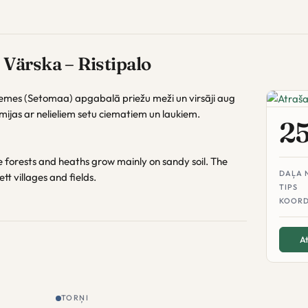
Värska – Ristipalo
emes (Setomaa) apgabalā priežu meži un virsāji aug
mijas ar nelieliem setu ciematiem un laukiem.
2
e forests and heaths grow mainly on sandy soil. The
DAĻA 
tt villages and fields.
TIPS
KOORD
At
TORŅI