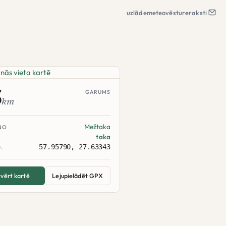
uzlāde
meteo
vēsture
raksti
5
GARUMS
km
Mežtaka
NO
taka
57.95790, 27.63343
.
vērt kartē
Lejupielādēt GPX