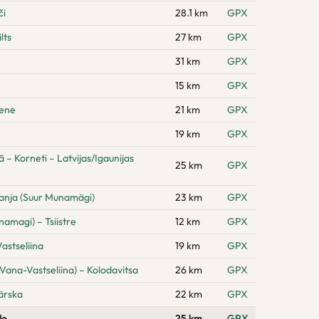
či
28.1 km
GPX
lts
27 km
GPX
31 km
GPX
15 km
GPX
pene
21 km
GPX
19 km
GPX
 Korneti – Latvijas/Igaunijas
25 km
GPX
anja (Suur Munamägi)
23 km
GPX
amagi) – Tsiistre
12 km
GPX
astseliina
19 km
GPX
Vana-Vastseliina) – Kolodavitsa
26 km
GPX
ärska
22 km
GPX
lo
25 km
GPX