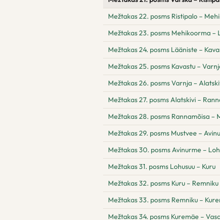
Mežtakas 22. posms Ristipalo – Me
Mežtakas 23. posms Mehikoorma – 
Mežtakas 24. posms Lääniste – Kava
Mežtakas 25. posms Kavastu – Varnj
Mežtakas 26. posms Varnja – Alatski
Mežtakas 27. posms Alatskivi – Ran
Mežtakas 28. posms Rannamõisa – 
Mežtakas 29. posms Mustvee – Avin
Mežtakas 30. posms Avinurme – Loh
Mežtakas 31. posms Lohusuu – Kuru
Mežtakas 32. posms Kuru – Remniku
Mežtakas 33. posms Remniku – Kur
Mežtakas 34. posms Kuremäe – Vas