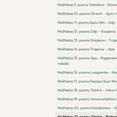
Mežtakas 9. posms Valmiera – Stren
Mežtakas 10. posms Strenči – Spicu ti
Mežtakas 11. posms Spicu tilts – Zaķi
Mežtakas 12. posms Zaķi – Gaujiena
Mežtakas 13. posms Gaujiena – Tra
Mežtakas 14. posms Trapene – Ape
Mežtakas 15. posms Ape – Paganamā –
robeža
Mežtakas 16. posms Loogamäe – Ha
Mežtakas 17. posms Haanja (Suur Mun
Mežtakas 18. posms Tsiistre – Vana-V
Mežtakas 19. posms Vanavastselīna (
Mežtakas 20. posms Kolodavitsa – V
Mežtakas 21. posms Värska – Ristipa