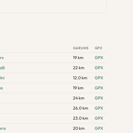
GARUMS
GPX
rs
19 km
GPX
aži
22 km
GPX
lni
12.0 km
GPX
da
19 km
GPX
24 km
GPX
26.0 km
GPX
23.0 km
GPX
era
20 km
GPX