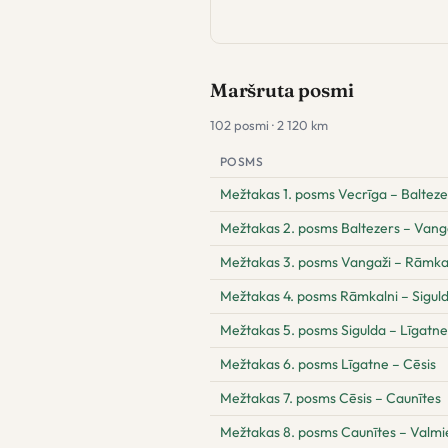
Maršruta posmi
102 posmi · 2 120 km
POSMS
Mežtakas 1. posms Vecrīga – Balteze
Mežtakas 2. posms Baltezers – Vang
Mežtakas 3. posms Vangaži – Rāmka
Mežtakas 4. posms Rāmkalni – Sigul
Mežtakas 5. posms Sigulda – Līgatne
Mežtakas 6. posms Līgatne – Cēsis
Mežtakas 7. posms Cēsis – Caunītes
Mežtakas 8. posms Caunītes – Valmi