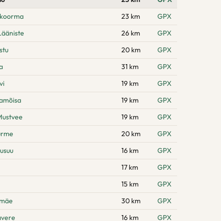
hikoorma
23 km
GPX
Lääniste
26 km
GPX
stu
20 km
GPX
a
31 km
GPX
vi
19 km
GPX
namõisa
19 km
GPX
Mustvee
19 km
GPX
urme
20 km
GPX
usuu
16 km
GPX
17 km
GPX
15 km
GPX
emäe
30 km
GPX
avere
16 km
GPX