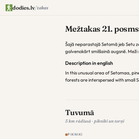
dodies.lv
/
takas
Mežtakas 21. posms 
Šajā neparastajā Setomā jeb Setu z
galvenokārt smilšainā augsnē. Meži 
Description in english
In this unusual area of Setomaa, pin
forests are interspersed with small Se
Tuvumā
5 km rādiusā · pikniki un torņi
PIKNIKI