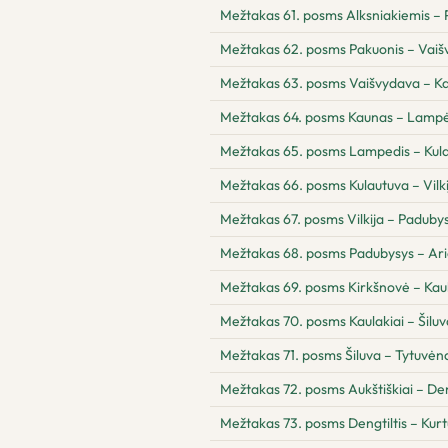
Mežtakas 61. posms Alksniakiemis – 
Mežtakas 62. posms Pakuonis – Vai
Mežtakas 63. posms Vaišvydava – K
Mežtakas 64. posms Kaunas – Lampė
Mežtakas 65. posms Lampedis – Kul
Mežtakas 66. posms Kulautuva – Vilki
Mežtakas 67. posms Vilkija – Paduby
Mežtakas 68. posms Padubysys – Ari
Mežtakas 69. posms Kirkšnovė – Kaul
Mežtakas 70. posms Kaulakiai – Šiluv
Mežtakas 71. posms Šiluva – Tytuvėnai
Mežtakas 72. posms Aukštiškiai – Den
Mežtakas 73. posms Dengtiltis – Kur