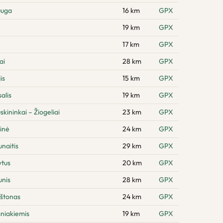
uuga
16 km
GPX
19 km
GPX
17 km
GPX
ai
28 km
GPX
is
15 km
GPX
alis
19 km
GPX
kininkai – Žiogeliai
23 km
GPX
inė
24 km
GPX
naitis
29 km
GPX
ytus
20 km
GPX
unis
28 km
GPX
rštonas
24 km
GPX
sniakiemis
19 km
GPX