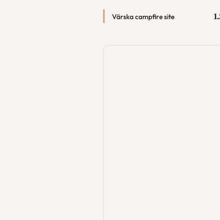
1
Värska campfire site