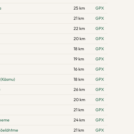
a
25 km
GPX
21 km
GPX
22 km
GPX
20 km
GPX
18 km
GPX
19 km
GPX
16 km
GPX
 (Käsmu)
18 km
GPX
u
26 km
GPX
20 km
GPX
21 km
GPX
neeme
24 km
GPX
Jõelähtme
21 km
GPX