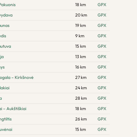
Pakuonis
18 km
GPX
švydava
20 km
GPX
aunas
19 km
GPX
dis
9 km
GPX
autuva
15 km
GPX
ja
13 km
GPX
sys
16 km
GPX
ogala – Kirkšnovė
27 km
GPX
akiai
24 km
GPX
a
28 km
GPX
 – Aukštiškiai
18 km
GPX
gtiltis
26 km
GPX
tuvėnai
15 km
GPX