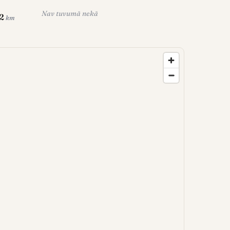
Nav tuvumā nekā
.2
km