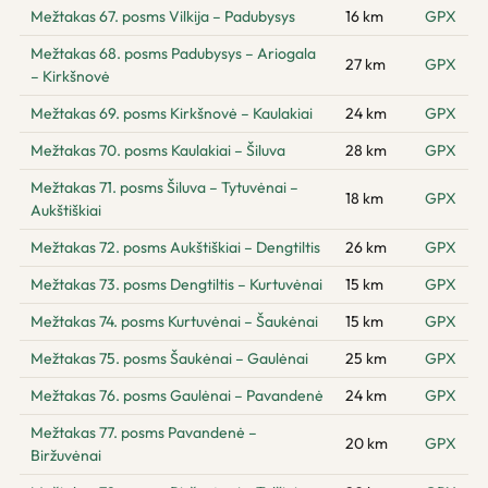
Mežtakas 67. posms Vilkija – Padubysys
16 km
GPX
Mežtakas 68. posms Padubysys – Ariogala
27 km
GPX
– Kirkšnovė
Mežtakas 69. posms Kirkšnovė – Kaulakiai
24 km
GPX
Mežtakas 70. posms Kaulakiai – Šiluva
28 km
GPX
Mežtakas 71. posms Šiluva – Tytuvėnai –
18 km
GPX
Aukštiškiai
Mežtakas 72. posms Aukštiškiai – Dengtiltis
26 km
GPX
Mežtakas 73. posms Dengtiltis – Kurtuvėnai
15 km
GPX
Mežtakas 74. posms Kurtuvėnai – Šaukėnai
15 km
GPX
Mežtakas 75. posms Šaukėnai – Gaulėnai
25 km
GPX
Mežtakas 76. posms Gaulėnai – Pavandenė
24 km
GPX
Mežtakas 77. posms Pavandenė –
20 km
GPX
Biržuvėnai