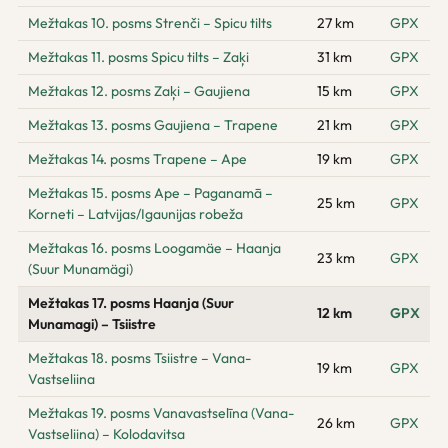
Mežtakas 10. posms Strenči – Spicu tilts
27 km
GPX
Mežtakas 11. posms Spicu tilts – Zaķi
31 km
GPX
Mežtakas 12. posms Zaķi – Gaujiena
15 km
GPX
Mežtakas 13. posms Gaujiena – Trapene
21 km
GPX
Mežtakas 14. posms Trapene – Ape
19 km
GPX
Mežtakas 15. posms Ape – Paganamā –
25 km
GPX
Korneti – Latvijas/Igaunijas robeža
Mežtakas 16. posms Loogamäe – Haanja
23 km
GPX
(Suur Munamägi)
Mežtakas 17. posms Haanja (Suur
12 km
GPX
Munamagi) – Tsiistre
Mežtakas 18. posms Tsiistre – Vana-
19 km
GPX
Vastseliina
Mežtakas 19. posms Vanavastselīna (Vana-
26 km
GPX
Vastseliina) – Kolodavitsa