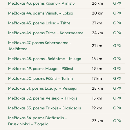
Mežtakas 43. posms Käsmu – Viinistu
26 km
GPX
Mežtakas 44. posms Viinistu – Loksa
20 km
GPX
Mežtakas 45. posms Loksa – Tsitre
21 km
GPX
Mežtakas 46. posms Tsitre – Kaberneeme
24 km
GPX
Mežtakas 47. posms Kaberneeme –
21 km
GPX
Jõelähtme
Mežtakas 48. posms Jõelähtme – Muuga
16 km
GPX
Mežtakas 49. posms Muuga – Püünsi
19 km
GPX
Mežtakas 50. posms Püünsi – Tallinn
17 km
GPX
Mežtakas 51. posms Lazdijai – Veisiejai
28 km
GPX
Mežtakas 52. posms Veisiejai – Trikojis
15 km
GPX
Mežtakas 53. posms Trikojis – Didžiasalis
19 km
GPX
Mežtakas 54. posms Didžiasalis –
23 km
GPX
Druskininkai – Žiogeliai