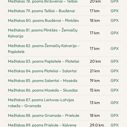
Mežtakas 78. posms Biržuvėnai – Telšiai
20 km
GPX
Mežtakas 79. posms Telšiai – Buožėnai
17 km
GPX
Mežtakas 80. posms Buožėnai – Plinkšės
18 km
GPX
Mežtakas 81. posms Plinkšės – Žemaičių
17 km
GPX
Kalvarija
Mežtakas 82. posms Žemaičių Kalvarija –
17 km
GPX
Paplatelė
Mežtakas 83. posms Paplatelė – Plateliai
20 km
GPX
Mežtakas 84. posms Plateliai – Salantai
21 km
GPX
Mežtakas 85. posms Salantai – Mosėdis
19 km
GPX
Mežtakas 86. posms Mosėdis – Skuodas
15 km
GPX
Mežtakas 87. posms Lietuvas-Latvijas
13 km
GPX
robeža – Gramzda
Mežtakas 88. posms Gramzda – Priekule
18 km
GPX
Mežtakas 89. posms Priekule – Kalvene
29.0 km
GPX