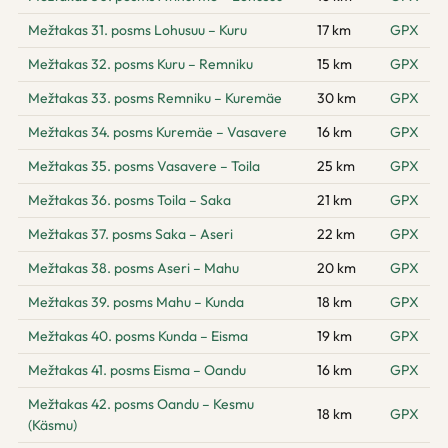
Mežtakas 31. posms Lohusuu – Kuru
17 km
GPX
Mežtakas 32. posms Kuru – Remniku
15 km
GPX
Mežtakas 33. posms Remniku – Kuremäe
30 km
GPX
Mežtakas 34. posms Kuremäe – Vasavere
16 km
GPX
Mežtakas 35. posms Vasavere – Toila
25 km
GPX
Mežtakas 36. posms Toila – Saka
21 km
GPX
Mežtakas 37. posms Saka – Aseri
22 km
GPX
Mežtakas 38. posms Aseri – Mahu
20 km
GPX
Mežtakas 39. posms Mahu – Kunda
18 km
GPX
Mežtakas 40. posms Kunda – Eisma
19 km
GPX
Mežtakas 41. posms Eisma – Oandu
16 km
GPX
Mežtakas 42. posms Oandu – Kesmu
18 km
GPX
(Käsmu)