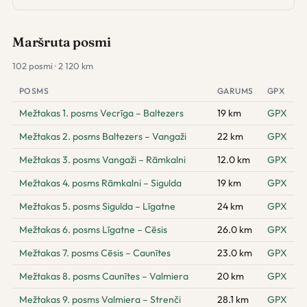
Maršruta posmi
102 posmi · 2 120 km
POSMS
GARUMS
GPX
Mežtakas 1. posms Vecrīga – Baltezers
19 km
GPX
Mežtakas 2. posms Baltezers – Vangaži
22 km
GPX
Mežtakas 3. posms Vangaži – Rāmkalni
12.0 km
GPX
Mežtakas 4. posms Rāmkalni – Sigulda
19 km
GPX
Mežtakas 5. posms Sigulda – Līgatne
24 km
GPX
Mežtakas 6. posms Līgatne – Cēsis
26.0 km
GPX
Mežtakas 7. posms Cēsis – Caunītes
23.0 km
GPX
Mežtakas 8. posms Caunītes – Valmiera
20 km
GPX
Mežtakas 9. posms Valmiera – Strenči
28.1 km
GPX