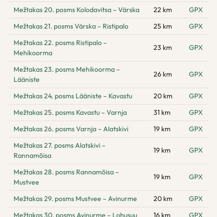
Mežtakas 20. posms Kolodavitsa – Värska
22 km
GPX
Mežtakas 21. posms Värska – Ristipalo
25 km
GPX
Mežtakas 22. posms Ristipalo –
23 km
GPX
Mehikoorma
Mežtakas 23. posms Mehikoorma –
26 km
GPX
Lääniste
Mežtakas 24. posms Lääniste – Kavastu
20 km
GPX
Mežtakas 25. posms Kavastu – Varnja
31 km
GPX
Mežtakas 26. posms Varnja – Alatskivi
19 km
GPX
Mežtakas 27. posms Alatskivi –
19 km
GPX
Rannamõisa
Mežtakas 28. posms Rannamõisa –
19 km
GPX
Mustvee
Mežtakas 29. posms Mustvee – Avinurme
20 km
GPX
Mežtakas 30. posms Avinurme – Lohusuu
16 km
GPX