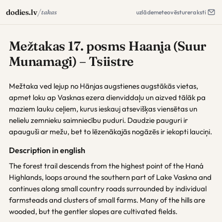
/
dodies.lv
takas
uzlāde
meteo
vēsture
raksti
Mežtakas 17. posms Haanja (Suur
Munamagi) – Tsiistre
Mežtaka ved lejup no Hānjas augstienes augstākās vietas,
apmet loku ap Vasknas ezera dienviddaļu un aizved tālāk pa
maziem lauku ceļiem, kurus ieskauj atsevišķas viensētas un
nelielu zemnieku saimniecību puduri. Daudzie pauguri ir
apauguši ar mežu, bet to lēzenākajās nogāzēs ir iekopti lauciņi.
Description in english
The forest trail descends from the highest point of the Haná
Highlands, loops around the southern part of Lake Vaskna and
continues along small country roads surrounded by individual
farmsteads and clusters of small farms. Many of the hills are
wooded, but the gentler slopes are cultivated fields.