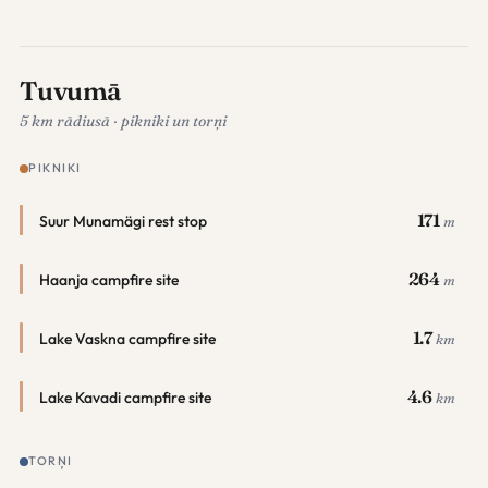
Tuvumā
5 km rādiusā · pikniki un torņi
PIKNIKI
171
Suur Munamägi rest stop
m
264
Haanja campfire site
m
1.7
Lake Vaskna campfire site
km
4.6
Lake Kavadi campfire site
km
TORŅI