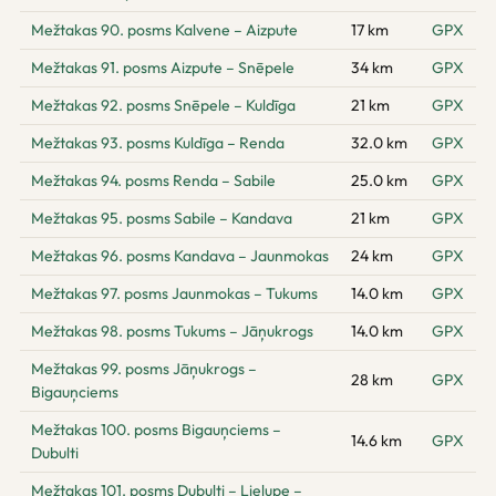
Mežtakas 90. posms Kalvene – Aizpute
17 km
GPX
Mežtakas 91. posms Aizpute – Snēpele
34 km
GPX
Mežtakas 92. posms Snēpele – Kuldīga
21 km
GPX
Mežtakas 93. posms Kuldīga – Renda
32.0 km
GPX
Mežtakas 94. posms Renda – Sabile
25.0 km
GPX
Mežtakas 95. posms Sabile – Kandava
21 km
GPX
Mežtakas 96. posms Kandava – Jaunmokas
24 km
GPX
Mežtakas 97. posms Jaunmokas – Tukums
14.0 km
GPX
Mežtakas 98. posms Tukums – Jāņukrogs
14.0 km
GPX
Mežtakas 99. posms Jāņukrogs –
28 km
GPX
Bigauņciems
Mežtakas 100. posms Bigauņciems –
14.6 km
GPX
Dubulti
Mežtakas 101. posms Dubulti – Lielupe –