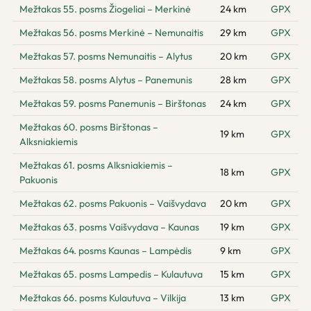
Mežtakas 55. posms Žiogeliai – Merkinė
24 km
GPX
Mežtakas 56. posms Merkinė – Nemunaitis
29 km
GPX
Mežtakas 57. posms Nemunaitis – Alytus
20 km
GPX
Mežtakas 58. posms Alytus – Panemunis
28 km
GPX
Mežtakas 59. posms Panemunis – Birštonas
24 km
GPX
Mežtakas 60. posms Birštonas –
19 km
GPX
Alksniakiemis
Mežtakas 61. posms Alksniakiemis –
18 km
GPX
Pakuonis
Mežtakas 62. posms Pakuonis – Vaišvydava
20 km
GPX
Mežtakas 63. posms Vaišvydava – Kaunas
19 km
GPX
Mežtakas 64. posms Kaunas – Lampėdis
9 km
GPX
Mežtakas 65. posms Lampedis – Kulautuva
15 km
GPX
Mežtakas 66. posms Kulautuva – Vilkija
13 km
GPX