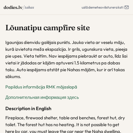
/
dodies.lv
takas
uzlāde
meteo
vēsture
raksti
Lõunatipu campfire site
Igaunijas dienvidu galējais punkts. Jauka vieta ar veselu māju,
kurā izvietota meža ekspozīcija. Ir grils, ugunskura vieta, pieeja
pie upes. Vieta teltīm. Nav iespējams piebraukt ar auto, līdz šai
vietai ir jādodas ar kājām aptuveni 1.5 kilometrus pa dabas
taku. Auto iespējams atstāt pie Nahas mājām, kur ir arī takas
sākums.
Papildus informācija RMK mājaslapā
Дополнительная информация здесь
Description in English
Fireplace, firewood shelter, table and benches, forest hut, dry
toilet. The forest hut has no heating. It is not possible to get
here by car, you must leave the car near the Naha dwelling.