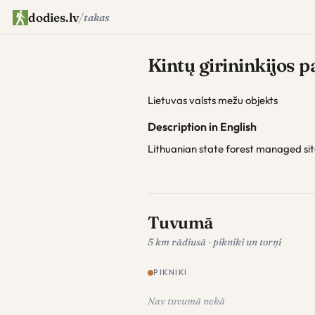
dodies.lv
/
takas
Kintų girininkijos p
Lietuvas valsts mežu objekts
Description in English
Lithuanian state forest managed si
Tuvumā
5 km rādiusā · pikniki un torņi
PIKNIKI
Nav tuvumā nekā