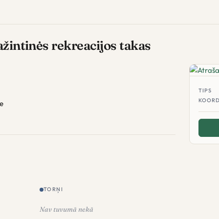
ažintinės rekreacijos takas
TIPS
KOORD
te
TORŅI
Nav tuvumā nekā