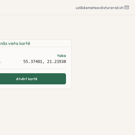
uzlāde
meteo
vēsture
raksti
taka
55.37401, 21.21938
.
Atvērt kartē