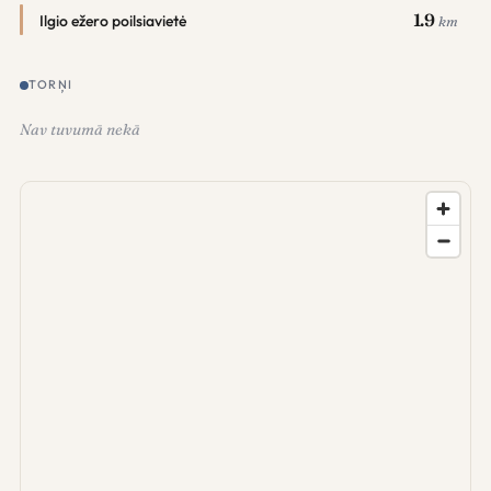
1.9
Ilgio ežero poilsiavietė
km
TORŅI
Nav tuvumā nekā