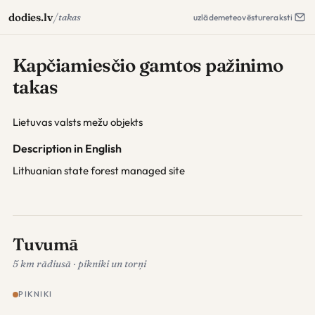
/
dodies.lv
takas
uzlāde
meteo
vēsture
raksti
Kapčiamiesčio gamtos pažinimo
takas
Lietuvas valsts mežu objekts
Description in English
Lithuanian state forest managed site
Tuvumā
5 km rādiusā · pikniki un torņi
PIKNIKI