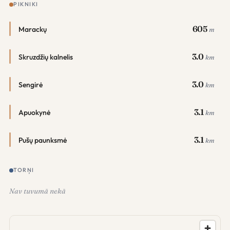
PIKNIKI
605
Marackų
m
3.0
Skruzdžių kalnelis
km
3.0
Sengirė
km
3.1
Apuokynė
km
3.1
Pušų paunksmė
km
TORŅI
Nav tuvumā nekā