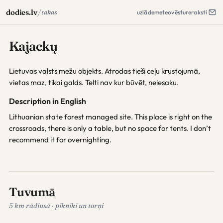
/
dodies.lv
takas
uzlāde
meteo
vēsture
raksti
Kajackų
Lietuvas valsts mežu objekts. Atrodas tieši ceļu krustojumā,
vietas maz, tikai galds. Telti nav kur būvēt, neiesaku.
Description in English
Lithuanian state forest managed site. This place is right on the
crossroads, there is only a table, but no space for tents. I don’t
recommend it for overnighting.
Tuvumā
5 km rādiusā · pikniki un torņi