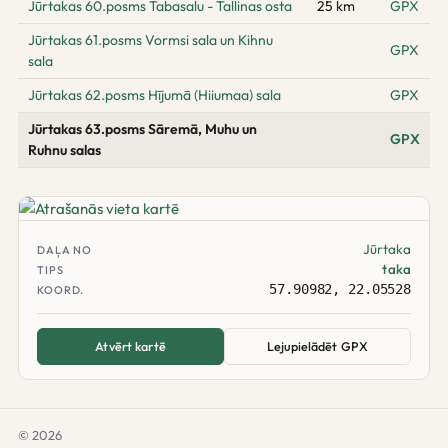
Jūrtakas 60.posms Tabasalu - Tallinas osta
25 km
GPX
Jūrtakas 61.posms Vormsi sala un Kihnu
GPX
sala
Jūrtakas 62.posms Hījumā (Hiiumaa) sala
GPX
Jūrtakas 63.posms Sāremā, Muhu un
GPX
Ruhnu salas
Jūrtaka
DAĻA NO
taka
TIPS
57.90982, 22.05528
KOORD.
Atvērt kartē
Lejupielādēt GPX
© 2026