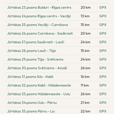
Jūrtakas 23.posms Bulduri - Rīgas centrs
20 km
GPX
Jūrtakas 24.posms Rīgas centrs - Vecāķi
13 km
GPX
Jūrtakas 25.posms Vecāķi - Carnikava
15 km
GPX
Jūrtakas 26.posms Carnikava - Saulkrasti
20 km
GPX
Jūrtakas 27.posms Saulkrasti - Lauči
24 km
GPX
Jūrtakas 28.posms Lauči - Tūja
15 km
GPX
Jūrtakas 29.posms Tūja - Svētciems
24 km
GPX
Jūrtakas 30.posms Svētciems - Ainaži
26 km
GPX
Jūrtakas 31.posms Ikla - Kabli
16 km
GPX
Jūrtakas 32.posms Kabli - Häädemeeste
11 km
GPX
Jūrtakas 33.posms Häädemeeste - Uulu
26 km
GPX
Jūrtakas 34.posms Uulu - Pärnu
21 km
GPX
Jūrtakas 35.posms Pärnu - Liu
22 km
GPX