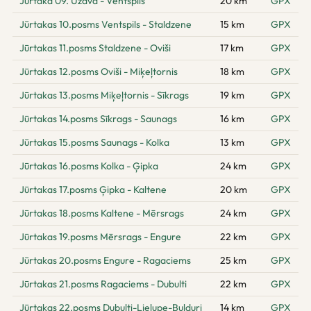
Jūrtaka 09. Užava - Ventspils
20 km
GPX
Jūrtakas 10.posms Ventspils - Staldzene
15 km
GPX
Jūrtakas 11.posms Staldzene - Oviši
17 km
GPX
Jūrtakas 12.posms Oviši - Miķeļtornis
18 km
GPX
Jūrtakas 13.posms Miķeļtornis - Sīkrags
19 km
GPX
Jūrtakas 14.posms Sīkrags - Saunags
16 km
GPX
Jūrtakas 15.posms Saunags - Kolka
13 km
GPX
Jūrtakas 16.posms Kolka - Ģipka
24 km
GPX
Jūrtakas 17.posms Ģipka - Kaltene
20 km
GPX
Jūrtakas 18.posms Kaltene - Mērsrags
24 km
GPX
Jūrtakas 19.posms Mērsrags - Engure
22 km
GPX
Jūrtakas 20.posms Engure - Ragaciems
25 km
GPX
Jūrtakas 21.posms Ragaciems - Dubulti
22 km
GPX
Jūrtakas 22.posms Dubulti-Lielupe-Bulduri
14 km
GPX