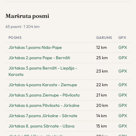
Maršruta posmi
63 posmi · 1 204 km
POSMS
GARUMS
GPX
Jūrtakas 1.posms Nida-Pape
12 km
GPX
Jūrtakas 2.posms Pape - Bernāti
25 km
GPX
Jūrtakas 3.posms Bernāti - Liepāja -
23 km
GPX
Karosta
Jūrtakas 4.posms Karosta - Ziemupe
22 km
GPX
Jūrtakas 5.posms Ziemupe - Pāvilosta
21 km
GPX
Jūrtakas 6.posms Pāvilosta - Jūrkalne
20 km
GPX
Jūrtakas 7.posms Jūrkalne - Sārnate
14 km
GPX
Jūrtakas 8. posms Sārnate - Užava
15 km
GPX