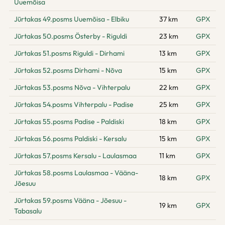
Uuemõisa
Jūrtakas 49.posms Uuemõisa - Elbiku
37 km
GPX
Jūrtakas 50.posms Österby - Riguldi
23 km
GPX
Jūrtakas 51.posms Riguldi - Dirhami
13 km
GPX
Jūrtakas 52.posms Dirhami - Nõva
15 km
GPX
Jūrtakas 53.posms Nõva - Vihterpalu
22 km
GPX
Jūrtakas 54.posms Vihterpalu - Padise
25 km
GPX
Jūrtakas 55.posms Padise - Paldiski
18 km
GPX
Jūrtakas 56.posms Paldiski - Kersalu
15 km
GPX
Jūrtakas 57.posms Kersalu - Laulasmaa
11 km
GPX
Jūrtakas 58.posms Laulasmaa - Vääna-
18 km
GPX
Jõesuu
Jūrtakas 59.posms Vääna - Jõesuu -
19 km
GPX
Tabasalu