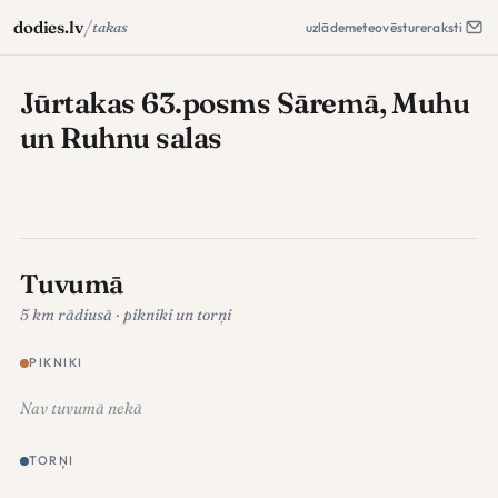
/
dodies.lv
takas
uzlāde
meteo
vēsture
raksti
Jūrtakas 63.posms Sāremā, Muhu
un Ruhnu salas
Tuvumā
5 km rādiusā · pikniki un torņi
PIKNIKI
Nav tuvumā nekā
TORŅI