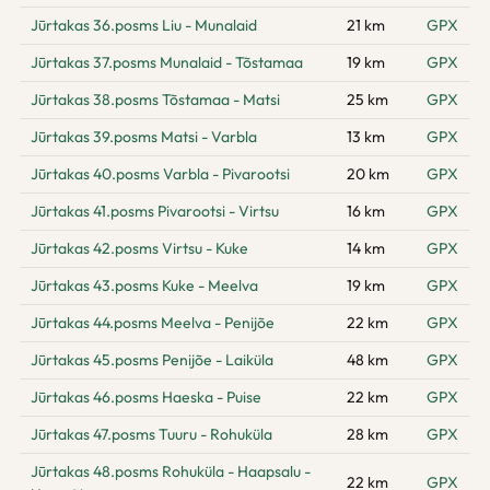
Jūrtakas 36.posms Liu - Munalaid
21 km
GPX
Jūrtakas 37.posms Munalaid - Tõstamaa
19 km
GPX
Jūrtakas 38.posms Tõstamaa - Matsi
25 km
GPX
Jūrtakas 39.posms Matsi - Varbla
13 km
GPX
Jūrtakas 40.posms Varbla - Pivarootsi
20 km
GPX
Jūrtakas 41.posms Pivarootsi - Virtsu
16 km
GPX
Jūrtakas 42.posms Virtsu - Kuke
14 km
GPX
Jūrtakas 43.posms Kuke - Meelva
19 km
GPX
Jūrtakas 44.posms Meelva - Penijõe
22 km
GPX
Jūrtakas 45.posms Penijõe - Laiküla
48 km
GPX
Jūrtakas 46.posms Haeska - Puise
22 km
GPX
Jūrtakas 47.posms Tuuru - Rohuküla
28 km
GPX
Jūrtakas 48.posms Rohuküla - Haapsalu -
22 km
GPX