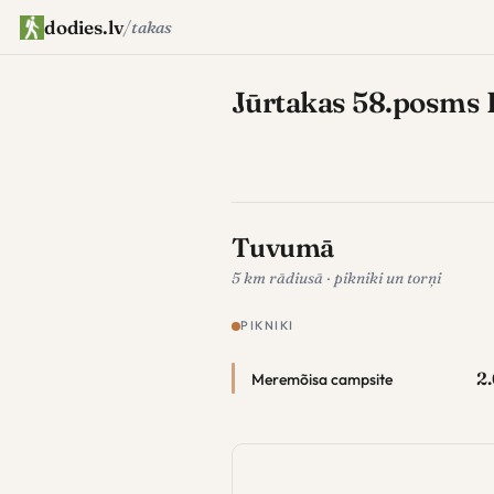
dodies.lv
/
takas
Jūrtakas 58.posms 
Tuvumā
5 km rādiusā · pikniki un torņi
PIKNIKI
2.
Meremõisa campsite