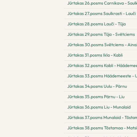
Jūrtakas 26.posms Carnikava - Saulk
Jūrtakas 27.posms Saulkrasti - Lauči
Jūrtakas 28.posms Lauči - Tūja
Jūrtakas 29.posms Tūja - Svētciems
Jūrtakas 30.posms Svētciems - Aina
Jūrtakas 31.posms Ikla - Kabli
Jūrtakas 32.posms Kabli - Häädeme
Jūrtakas 33.posms Häädemeeste - U
Jūrtakas 34.posms Uulu - Pärnu
Jūrtakas 35.posms Pärnu - Liu
Jūrtakas 36.posms Liu - Munalaid
Jūrtakas 37.posms Munalaid - Tõst
Jūrtakas 38.posms Tõstamaa - Matsi