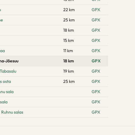
u
22 km
GPX
se
25 km
GPX
18 km
GPX
15 km
GPX
maa
11 km
GPX
na-Jõesuu
18 km
GPX
 Tabasalu
19 km
GPX
s osta
25 km
GPX
hnu sala
GPX
sala
GPX
 Ruhnu salas
GPX