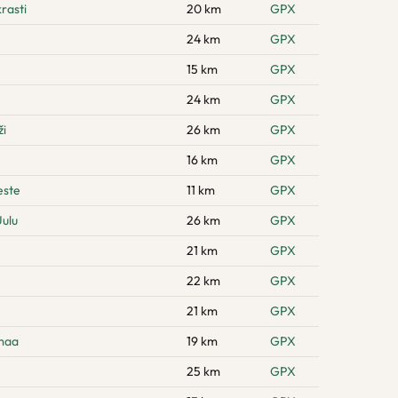
rasti
20 km
GPX
24 km
GPX
15 km
GPX
24 km
GPX
ži
26 km
GPX
16 km
GPX
este
11 km
GPX
ulu
26 km
GPX
21 km
GPX
22 km
GPX
21 km
GPX
amaa
19 km
GPX
25 km
GPX