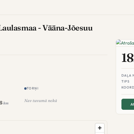
Laulasmaa - Vääna-Jõesuu
18
DAĻA 
TIPS
KOORD
TORŅI
Nav tuvumā nekā
6
km
At