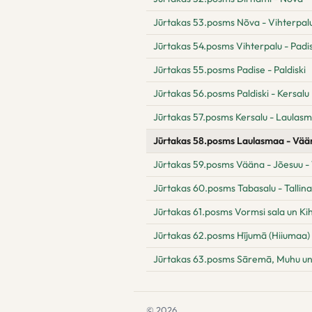
Jūrtakas 53.posms Nõva - Vihterpal
Jūrtakas 54.posms Vihterpalu - Padi
Jūrtakas 55.posms Padise - Paldiski
Jūrtakas 56.posms Paldiski - Kersalu
Jūrtakas 57.posms Kersalu - Laulas
Jūrtakas 58.posms Laulasmaa - Vää
Jūrtakas 59.posms Vääna - Jõesuu -
Jūrtakas 60.posms Tabasalu - Tallina
Jūrtakas 61.posms Vormsi sala un Ki
Jūrtakas 62.posms Hījumā (Hiiumaa) 
Jūrtakas 63.posms Sāremā, Muhu un
© 2026