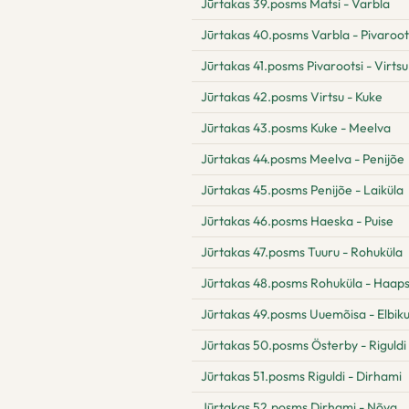
Jūrtakas 39.posms Matsi - Varbla
Jūrtakas 40.posms Varbla - Pivaroot
Jūrtakas 41.posms Pivarootsi - Virtsu
Jūrtakas 42.posms Virtsu - Kuke
Jūrtakas 43.posms Kuke - Meelva
Jūrtakas 44.posms Meelva - Penijõe
Jūrtakas 45.posms Penijõe - Laiküla
Jūrtakas 46.posms Haeska - Puise
Jūrtakas 47.posms Tuuru - Rohuküla
Jūrtakas 48.posms Rohuküla - Haaps
Jūrtakas 49.posms Uuemõisa - Elbik
Jūrtakas 50.posms Österby - Riguldi
Jūrtakas 51.posms Riguldi - Dirhami
Jūrtakas 52.posms Dirhami - Nõva