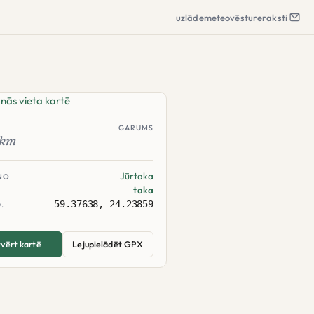
uzlāde
meteo
vēsture
raksti
GARUMS
km
Jūrtaka
NO
taka
59.37638, 24.23859
.
vērt kartē
Lejupielādēt GPX