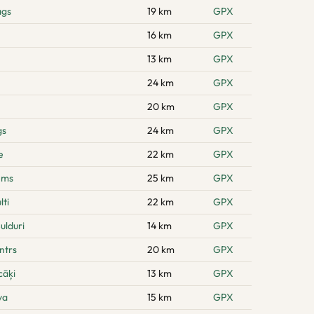
ags
19 km
GPX
16 km
GPX
13 km
GPX
24 km
GPX
20 km
GPX
gs
24 km
GPX
e
22 km
GPX
ems
25 km
GPX
ti
22 km
GPX
ulduri
14 km
GPX
ntrs
20 km
GPX
cāķi
13 km
GPX
va
15 km
GPX