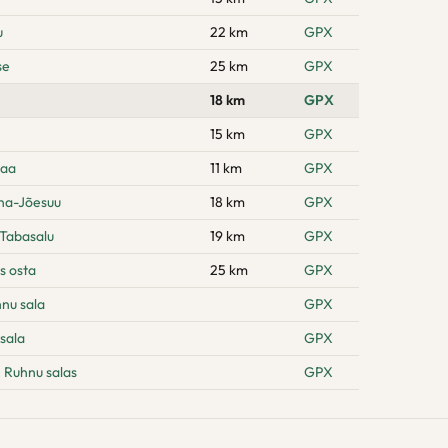
u
22 km
GPX
se
25 km
GPX
18 km
GPX
15 km
GPX
maa
11 km
GPX
na-Jõesuu
18 km
GPX
 Tabasalu
19 km
GPX
s osta
25 km
GPX
hnu sala
GPX
sala
GPX
 Ruhnu salas
GPX