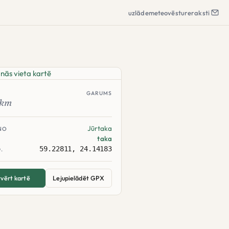
uzlāde
meteo
vēsture
raksti
GARUMS
km
Jūrtaka
NO
taka
59.22811, 24.14183
.
vērt kartē
Lejupielādēt GPX