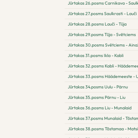
Jūrtakas 26.posms Carnikava - Saulk
Jūrtakas 27.posms Saulkrasti - Lauči
Jūrtakas 28.posms Lauči - Tūja
Jūrtakas 29.posms Tūja - Svētciems
Jūrtakas 30.posms Svētciems - Aina
Jūrtakas 31.posms Ikla - Kabli
Jūrtakas 32.posms Kabli - Häädeme
Jūrtakas 33.posms Häädemeeste - U
Jūrtakas 34.posms Uulu - Pärnu
Jūrtakas 35.posms Pärnu - Liu
Jūrtakas 36.posms Liu - Munalaid
Jūrtakas 37.posms Munalaid - Tõst
Jūrtakas 38.posms Tõstamaa - Matsi