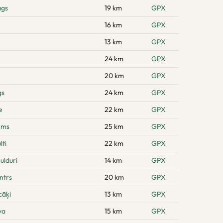
ags
19 km
GPX
16 km
GPX
13 km
GPX
24 km
GPX
20 km
GPX
gs
24 km
GPX
e
22 km
GPX
ems
25 km
GPX
ti
22 km
GPX
ulduri
14 km
GPX
ntrs
20 km
GPX
cāķi
13 km
GPX
va
15 km
GPX