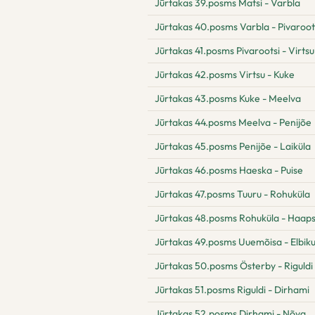
Jūrtakas 39.posms Matsi - Varbla
Jūrtakas 40.posms Varbla - Pivaroot
Jūrtakas 41.posms Pivarootsi - Virtsu
Jūrtakas 42.posms Virtsu - Kuke
Jūrtakas 43.posms Kuke - Meelva
Jūrtakas 44.posms Meelva - Penijõe
Jūrtakas 45.posms Penijõe - Laiküla
Jūrtakas 46.posms Haeska - Puise
Jūrtakas 47.posms Tuuru - Rohuküla
Jūrtakas 48.posms Rohuküla - Haaps
Jūrtakas 49.posms Uuemõisa - Elbik
Jūrtakas 50.posms Österby - Riguldi
Jūrtakas 51.posms Riguldi - Dirhami
Jūrtakas 52.posms Dirhami - Nõva