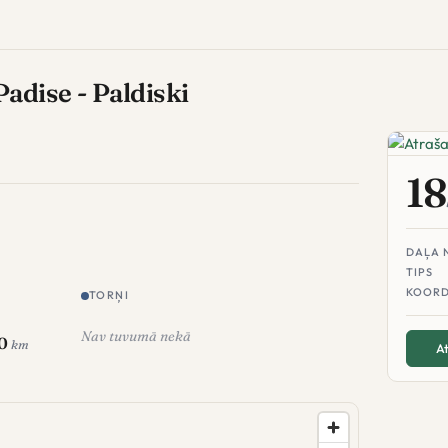
adise - Paldiski
18
DAĻA 
TIPS
KOORD
TORŅI
Nav tuvumā nekā
.0
km
At