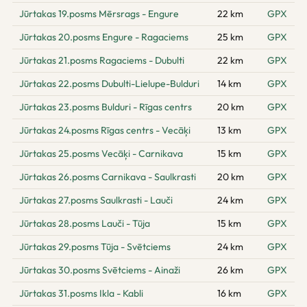
Jūrtakas 19.posms Mērsrags - Engure
22 km
GPX
Jūrtakas 20.posms Engure - Ragaciems
25 km
GPX
Jūrtakas 21.posms Ragaciems - Dubulti
22 km
GPX
Jūrtakas 22.posms Dubulti-Lielupe-Bulduri
14 km
GPX
Jūrtakas 23.posms Bulduri - Rīgas centrs
20 km
GPX
Jūrtakas 24.posms Rīgas centrs - Vecāķi
13 km
GPX
Jūrtakas 25.posms Vecāķi - Carnikava
15 km
GPX
Jūrtakas 26.posms Carnikava - Saulkrasti
20 km
GPX
Jūrtakas 27.posms Saulkrasti - Lauči
24 km
GPX
Jūrtakas 28.posms Lauči - Tūja
15 km
GPX
Jūrtakas 29.posms Tūja - Svētciems
24 km
GPX
Jūrtakas 30.posms Svētciems - Ainaži
26 km
GPX
Jūrtakas 31.posms Ikla - Kabli
16 km
GPX