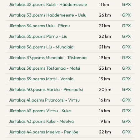
Jūrtakas 32.posms Kabli - Häädemeeste
11 km
GPX
Jūrtakas 33.posms Häädemeeste - Uulu
26 km
GPX
Jūrtakas 34.posms Uulu - Pärnu
21 km
GPX
Jūrtakas 35.posms Pärnu - Liu
22 km
GPX
Jūrtakas 36.posms Liu - Munalaid
21 km
GPX
Jūrtakas 37.posms Munalaid - Tõstamaa
19 km
GPX
Jūrtakas 38.posms Tõstamaa - Matsi
25 km
GPX
Jūrtakas 39.posms Matsi - Varbla
13 km
GPX
Jūrtakas 40.posms Varbla - Pivarootsi
20 km
GPX
Jūrtakas 41.posms Pivarootsi - Virtsu
16 km
GPX
Jūrtakas 42.posms Virtsu - Kuke
14 km
GPX
Jūrtakas 43.posms Kuke - Meelva
19 km
GPX
Jūrtakas 44.posms Meelva - Penijõe
22 km
GPX