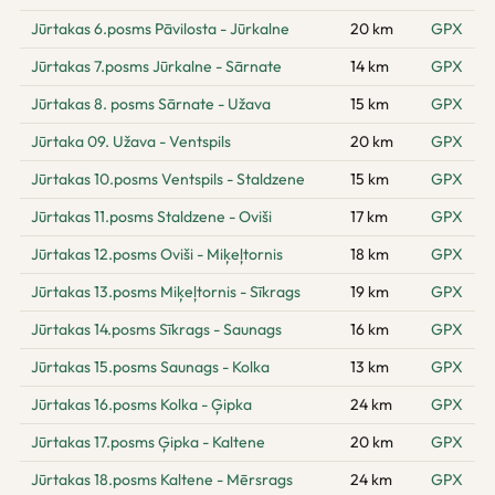
Jūrtakas 6.posms Pāvilosta - Jūrkalne
20 km
GPX
Jūrtakas 7.posms Jūrkalne - Sārnate
14 km
GPX
Jūrtakas 8. posms Sārnate - Užava
15 km
GPX
Jūrtaka 09. Užava - Ventspils
20 km
GPX
Jūrtakas 10.posms Ventspils - Staldzene
15 km
GPX
Jūrtakas 11.posms Staldzene - Oviši
17 km
GPX
Jūrtakas 12.posms Oviši - Miķeļtornis
18 km
GPX
Jūrtakas 13.posms Miķeļtornis - Sīkrags
19 km
GPX
Jūrtakas 14.posms Sīkrags - Saunags
16 km
GPX
Jūrtakas 15.posms Saunags - Kolka
13 km
GPX
Jūrtakas 16.posms Kolka - Ģipka
24 km
GPX
Jūrtakas 17.posms Ģipka - Kaltene
20 km
GPX
Jūrtakas 18.posms Kaltene - Mērsrags
24 km
GPX