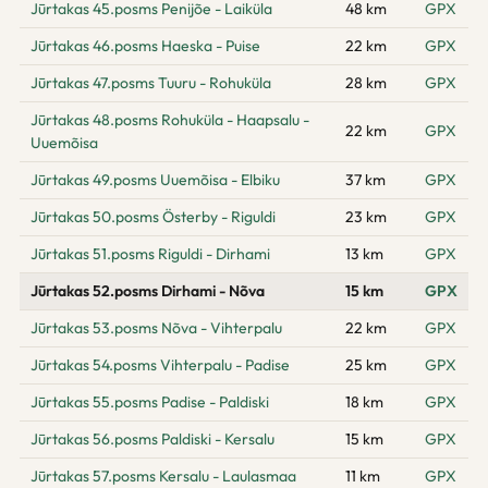
Jūrtakas 45.posms Penijõe - Laiküla
48 km
GPX
Jūrtakas 46.posms Haeska - Puise
22 km
GPX
Jūrtakas 47.posms Tuuru - Rohuküla
28 km
GPX
Jūrtakas 48.posms Rohuküla - Haapsalu -
22 km
GPX
Uuemõisa
Jūrtakas 49.posms Uuemõisa - Elbiku
37 km
GPX
Jūrtakas 50.posms Österby - Riguldi
23 km
GPX
Jūrtakas 51.posms Riguldi - Dirhami
13 km
GPX
Jūrtakas 52.posms Dirhami - Nõva
15 km
GPX
Jūrtakas 53.posms Nõva - Vihterpalu
22 km
GPX
Jūrtakas 54.posms Vihterpalu - Padise
25 km
GPX
Jūrtakas 55.posms Padise - Paldiski
18 km
GPX
Jūrtakas 56.posms Paldiski - Kersalu
15 km
GPX
Jūrtakas 57.posms Kersalu - Laulasmaa
11 km
GPX