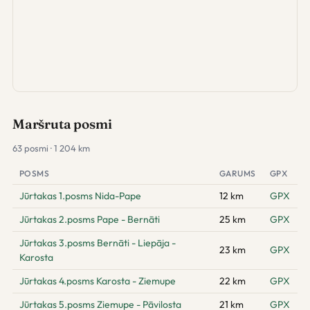
Maršruta posmi
63 posmi · 1 204 km
POSMS
GARUMS
GPX
Jūrtakas 1.posms Nida-Pape
12 km
GPX
Jūrtakas 2.posms Pape - Bernāti
25 km
GPX
Jūrtakas 3.posms Bernāti - Liepāja -
23 km
GPX
Karosta
Jūrtakas 4.posms Karosta - Ziemupe
22 km
GPX
Jūrtakas 5.posms Ziemupe - Pāvilosta
21 km
GPX