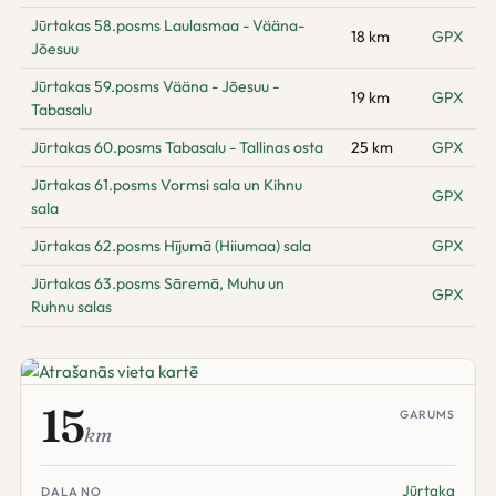
Jūrtakas 58.posms Laulasmaa - Vääna-
18 km
GPX
Jõesuu
Jūrtakas 59.posms Vääna - Jõesuu -
19 km
GPX
Tabasalu
Jūrtakas 60.posms Tabasalu - Tallinas osta
25 km
GPX
Jūrtakas 61.posms Vormsi sala un Kihnu
GPX
sala
Jūrtakas 62.posms Hījumā (Hiiumaa) sala
GPX
Jūrtakas 63.posms Sāremā, Muhu un
GPX
Ruhnu salas
15
GARUMS
km
Jūrtaka
DAĻA NO