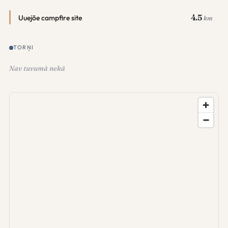
4.5
Uuejõe campfire site
km
TORŅI
Nav tuvumā nekā