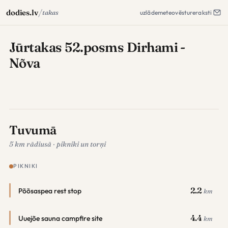
/
dodies.lv
takas
uzlāde
meteo
vēsture
raksti
Jūrtakas 52.posms Dirhami -
Nõva
Tuvumā
5 km rādiusā · pikniki un torņi
PIKNIKI
2.2
Põõsaspea rest stop
km
4.4
Uuejõe sauna campfire site
km