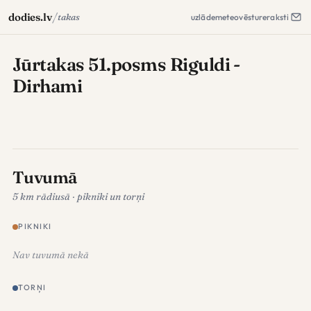
/
dodies.lv
takas
uzlāde
meteo
vēsture
raksti
Jūrtakas 51.posms Riguldi -
Dirhami
Tuvumā
5 km rādiusā · pikniki un torņi
PIKNIKI
Nav tuvumā nekā
TORŅI