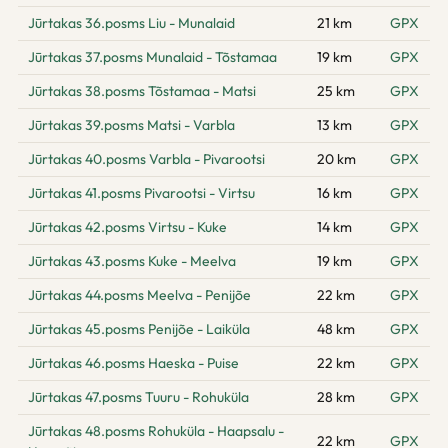
Jūrtakas 36.posms Liu - Munalaid
21 km
GPX
Jūrtakas 37.posms Munalaid - Tõstamaa
19 km
GPX
Jūrtakas 38.posms Tõstamaa - Matsi
25 km
GPX
Jūrtakas 39.posms Matsi - Varbla
13 km
GPX
Jūrtakas 40.posms Varbla - Pivarootsi
20 km
GPX
Jūrtakas 41.posms Pivarootsi - Virtsu
16 km
GPX
Jūrtakas 42.posms Virtsu - Kuke
14 km
GPX
Jūrtakas 43.posms Kuke - Meelva
19 km
GPX
Jūrtakas 44.posms Meelva - Penijõe
22 km
GPX
Jūrtakas 45.posms Penijõe - Laiküla
48 km
GPX
Jūrtakas 46.posms Haeska - Puise
22 km
GPX
Jūrtakas 47.posms Tuuru - Rohuküla
28 km
GPX
Jūrtakas 48.posms Rohuküla - Haapsalu -
22 km
GPX