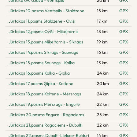
Jūrtaka 09. Užava - Ventspils
20 km
GPX
Jūrtakas 10.posms Ventspils - Staldzene
15 km
GPX
Jūrtakas 11.posms Staldzene - Oviši
17 km
GPX
Jūrtakas 12.posms Oviši - Miķeļtornis
18 km
GPX
Jūrtakas 13.posms Miķeļtornis - Sīkrags
19 km
GPX
Jūrtakas 14.posms Sīkrags - Saunags
16 km
GPX
Jūrtakas 15.posms Saunags - Kolka
13 km
GPX
Jūrtakas 16.posms Kolka - Ģipka
24 km
GPX
Jūrtakas 17.posms Ģipka - Kaltene
20 km
GPX
Jūrtakas 18.posms Kaltene - Mērsrags
24 km
GPX
Jūrtakas 19.posms Mērsrags - Engure
22 km
GPX
Jūrtakas 20.posms Engure - Ragaciems
25 km
GPX
Jūrtakas 21.posms Ragaciems - Dubulti
22 km
GPX
Jūrtakas 22.posms Dubulti-Lielupe-Bulduri
14 km
GPX