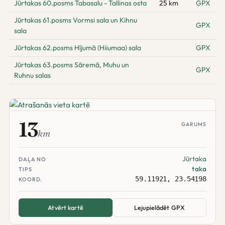
Jūrtakas 60.posms Tabasalu - Tallinas osta
25 km
GPX
Jūrtakas 61.posms Vormsi sala un Kihnu
GPX
sala
Jūrtakas 62.posms Hījumā (Hiiumaa) sala
GPX
Jūrtakas 63.posms Sāremā, Muhu un
GPX
Ruhnu salas
13
GARUMS
km
Jūrtaka
DAĻA NO
taka
TIPS
59.11921, 23.54198
KOORD.
Atvērt kartē
Lejupielādēt GPX