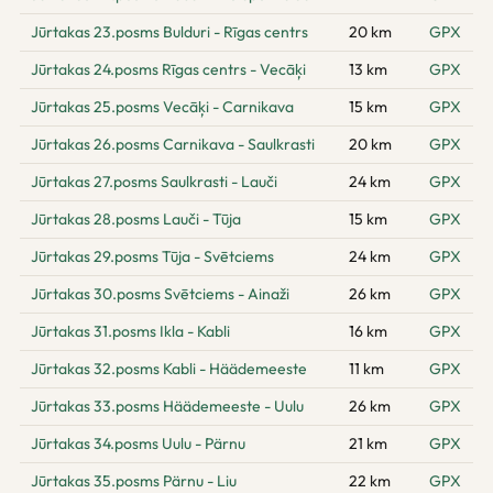
Jūrtakas 23.posms Bulduri - Rīgas centrs
20 km
GPX
Jūrtakas 24.posms Rīgas centrs - Vecāķi
13 km
GPX
Jūrtakas 25.posms Vecāķi - Carnikava
15 km
GPX
Jūrtakas 26.posms Carnikava - Saulkrasti
20 km
GPX
Jūrtakas 27.posms Saulkrasti - Lauči
24 km
GPX
Jūrtakas 28.posms Lauči - Tūja
15 km
GPX
Jūrtakas 29.posms Tūja - Svētciems
24 km
GPX
Jūrtakas 30.posms Svētciems - Ainaži
26 km
GPX
Jūrtakas 31.posms Ikla - Kabli
16 km
GPX
Jūrtakas 32.posms Kabli - Häädemeeste
11 km
GPX
Jūrtakas 33.posms Häädemeeste - Uulu
26 km
GPX
Jūrtakas 34.posms Uulu - Pärnu
21 km
GPX
Jūrtakas 35.posms Pärnu - Liu
22 km
GPX