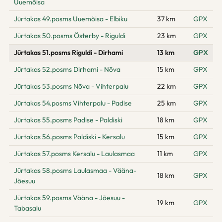
Uuemõisa
Jūrtakas 49.posms Uuemõisa - Elbiku
37 km
GPX
Jūrtakas 50.posms Österby - Riguldi
23 km
GPX
Jūrtakas 51.posms Riguldi - Dirhami
13 km
GPX
Jūrtakas 52.posms Dirhami - Nõva
15 km
GPX
Jūrtakas 53.posms Nõva - Vihterpalu
22 km
GPX
Jūrtakas 54.posms Vihterpalu - Padise
25 km
GPX
Jūrtakas 55.posms Padise - Paldiski
18 km
GPX
Jūrtakas 56.posms Paldiski - Kersalu
15 km
GPX
Jūrtakas 57.posms Kersalu - Laulasmaa
11 km
GPX
Jūrtakas 58.posms Laulasmaa - Vääna-
18 km
GPX
Jõesuu
Jūrtakas 59.posms Vääna - Jõesuu -
19 km
GPX
Tabasalu