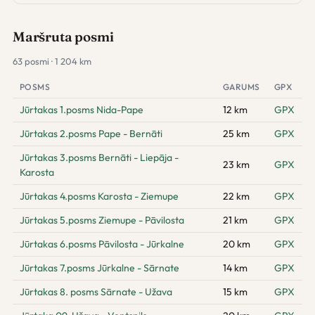
Maršruta posmi
63 posmi · 1 204 km
POSMS
GARUMS
GPX
Jūrtakas 1.posms Nida-Pape
12 km
GPX
Jūrtakas 2.posms Pape - Bernāti
25 km
GPX
Jūrtakas 3.posms Bernāti - Liepāja -
23 km
GPX
Karosta
Jūrtakas 4.posms Karosta - Ziemupe
22 km
GPX
Jūrtakas 5.posms Ziemupe - Pāvilosta
21 km
GPX
Jūrtakas 6.posms Pāvilosta - Jūrkalne
20 km
GPX
Jūrtakas 7.posms Jūrkalne - Sārnate
14 km
GPX
Jūrtakas 8. posms Sārnate - Užava
15 km
GPX