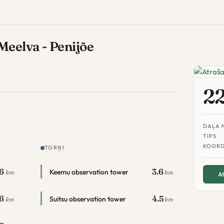
eelva - Penijõe
2
DAĻA 
TIPS
KOORD
TORŅI
.6
3.6
Keemu observation tower
km
km
At
6
4.5
Suitsu observation tower
km
km