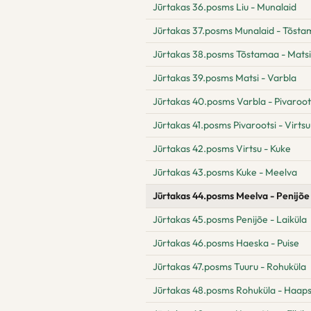
Jūrtakas 36.posms Liu - Munalaid
Jūrtakas 37.posms Munalaid - Tõst
Jūrtakas 38.posms Tõstamaa - Matsi
Jūrtakas 39.posms Matsi - Varbla
Jūrtakas 40.posms Varbla - Pivaroot
Jūrtakas 41.posms Pivarootsi - Virtsu
Jūrtakas 42.posms Virtsu - Kuke
Jūrtakas 43.posms Kuke - Meelva
Jūrtakas 44.posms Meelva - Penijõe
Jūrtakas 45.posms Penijõe - Laiküla
Jūrtakas 46.posms Haeska - Puise
Jūrtakas 47.posms Tuuru - Rohuküla
Jūrtakas 48.posms Rohuküla - Haaps