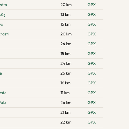
ntrs
20 km
GPX
cāķi
13 km
GPX
va
15 km
GPX
rasti
20 km
GPX
24 km
GPX
15 km
GPX
24 km
GPX
ži
26 km
GPX
16 km
GPX
este
11 km
GPX
ulu
26 km
GPX
21 km
GPX
22 km
GPX