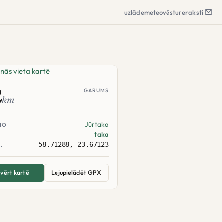
uzlāde
meteo
vēsture
raksti
2
GARUMS
km
Jūrtaka
NO
taka
58.71288, 23.67123
.
vērt kartē
Lejupielādēt GPX