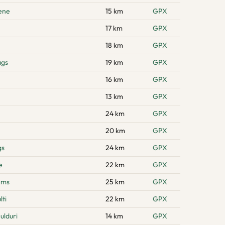
zene
15 km
GPX
17 km
GPX
18 km
GPX
ags
19 km
GPX
16 km
GPX
13 km
GPX
24 km
GPX
20 km
GPX
gs
24 km
GPX
e
22 km
GPX
ems
25 km
GPX
ti
22 km
GPX
ulduri
14 km
GPX