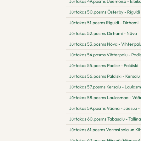
Jūrtakas 49.posms Uuemõisa - Elbik
Jūrtakas 50.posms Österby - Riguldi
Jūrtakas 51.posms Riguldi - Dirhami
Jūrtakas 52.posms Dirhami - Nõva
Jūrtakas 53.posms Nõva - Vihterpal
Jūrtakas 54.posms Vihterpalu - Padi
Jūrtakas 55.posms Padise - Paldiski
Jūrtakas 56.posms Paldiski - Kersalu
Jūrtakas 57.posms Kersalu - Laulas
Jūrtakas 58.posms Laulasmaa - Vää
Jūrtakas 59.posms Vääna - Jõesuu -
Jūrtakas 60.posms Tabasalu - Tallina
Jūrtakas 61.posms Vormsi sala un Ki
Jūrtakas 62.posms Hījumā (Hiiumaa) 