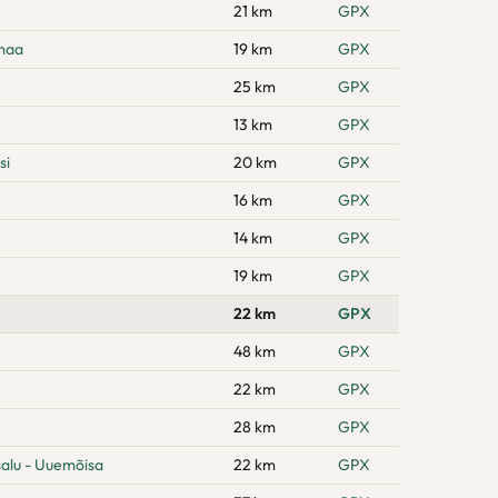
21 km
GPX
amaa
19 km
GPX
25 km
GPX
13 km
GPX
si
20 km
GPX
16 km
GPX
14 km
GPX
19 km
GPX
22 km
GPX
48 km
GPX
22 km
GPX
28 km
GPX
alu - Uuemõisa
22 km
GPX