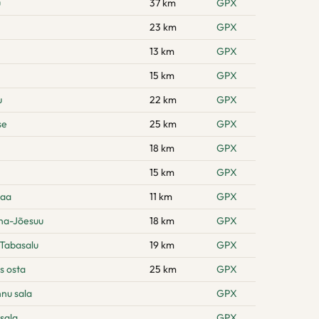
u
37 km
GPX
23 km
GPX
13 km
GPX
15 km
GPX
u
22 km
GPX
se
25 km
GPX
18 km
GPX
15 km
GPX
maa
11 km
GPX
na-Jõesuu
18 km
GPX
 Tabasalu
19 km
GPX
s osta
25 km
GPX
hnu sala
GPX
sala
GPX