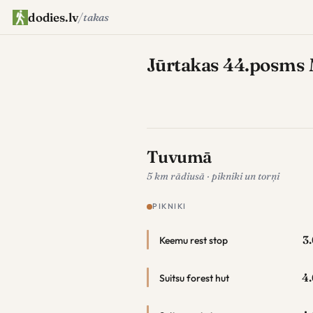
dodies.lv
/
takas
Jūrtakas 44.posms M
Tuvumā
5 km rādiusā · pikniki un torņi
PIKNIKI
3
Keemu rest stop
4.
Suitsu forest hut