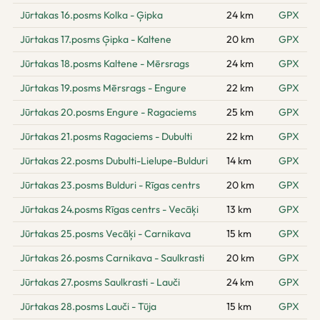
Jūrtakas 16.posms Kolka - Ģipka
24 km
GPX
Jūrtakas 17.posms Ģipka - Kaltene
20 km
GPX
Jūrtakas 18.posms Kaltene - Mērsrags
24 km
GPX
Jūrtakas 19.posms Mērsrags - Engure
22 km
GPX
Jūrtakas 20.posms Engure - Ragaciems
25 km
GPX
Jūrtakas 21.posms Ragaciems - Dubulti
22 km
GPX
Jūrtakas 22.posms Dubulti-Lielupe-Bulduri
14 km
GPX
Jūrtakas 23.posms Bulduri - Rīgas centrs
20 km
GPX
Jūrtakas 24.posms Rīgas centrs - Vecāķi
13 km
GPX
Jūrtakas 25.posms Vecāķi - Carnikava
15 km
GPX
Jūrtakas 26.posms Carnikava - Saulkrasti
20 km
GPX
Jūrtakas 27.posms Saulkrasti - Lauči
24 km
GPX
Jūrtakas 28.posms Lauči - Tūja
15 km
GPX