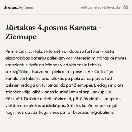
/
dodies.lv
takas
uzlāde
meteo
vēsture
raksti
Jūrtakas 4.posms Karosta -
Ziemupe
Pirmie četri Jūrtakas kilometri ar daudzu fortu un krasta
aizsardzības bateriju paliekām var interesēt militārās vēstures
entuziastus, taču no iešanas viedokļa tas ir tehniski
sarežģītākais Kurzemes piekrastes posms. Aiz Cietokšņa
kanāla Jūrtaka īsu brīdi izlokās pa piekrastes pļavu, tad
izskrien liedagā un turpinās līdz pat Ziemupei. Liedags ir plats,
stiprāka vēja laikā - ar sašaurinājumu starp Lenkupi un
Kārļupīti. Dažviet nelieli stāvkrasti, pārējās vietās – augstas,
vietām noskalotas priekškāpas. Stāsta, ka Ziemupes selgā
nogrimuši daudzi kuģi, viens pat ar bronzas lielgabaliem.