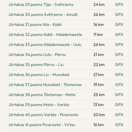
Jūrtakas 29.posms Tūja - Svētciems
24 km
GPX
Jūrtakas 30.posms Svētciems - Ainaži
26 km
GPX
Jūrtakas 31.posms Ikla - Kabli
16 km
GPX
Jūrtakas 32.posms Kabli - Häädemeeste
11 km
GPX
Jūrtakas 33.posms Häädemeeste - Uulu
26 km
GPX
Jūrtakas 34.posms Uulu - Pärnu
21 km
GPX
Jūrtakas 35.posms Pärnu - Liu
22 km
GPX
Jūrtakas 36.posms Liu - Munalaid
21 km
GPX
Jūrtakas 37.posms Munalaid - Tõstamaa
19 km
GPX
Jūrtakas 38.posms Tõstamaa - Matsi
25 km
GPX
Jūrtakas 39.posms Matsi - Varbla
13 km
GPX
Jūrtakas 40.posms Varbla - Pivarootsi
20 km
GPX
Jūrtakas 41.posms Pivarootsi - Virtsu
16 km
GPX