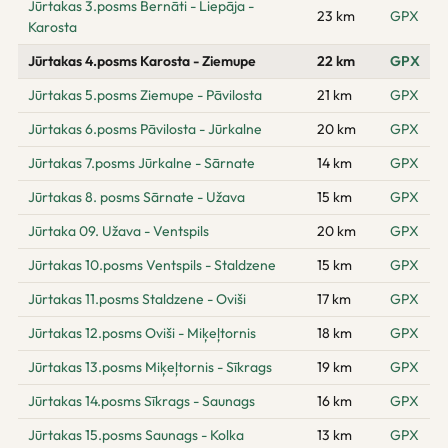
Jūrtakas 3.posms Bernāti - Liepāja -
23 km
GPX
Karosta
Jūrtakas 4.posms Karosta - Ziemupe
22 km
GPX
Jūrtakas 5.posms Ziemupe - Pāvilosta
21 km
GPX
Jūrtakas 6.posms Pāvilosta - Jūrkalne
20 km
GPX
Jūrtakas 7.posms Jūrkalne - Sārnate
14 km
GPX
Jūrtakas 8. posms Sārnate - Užava
15 km
GPX
Jūrtaka 09. Užava - Ventspils
20 km
GPX
Jūrtakas 10.posms Ventspils - Staldzene
15 km
GPX
Jūrtakas 11.posms Staldzene - Oviši
17 km
GPX
Jūrtakas 12.posms Oviši - Miķeļtornis
18 km
GPX
Jūrtakas 13.posms Miķeļtornis - Sīkrags
19 km
GPX
Jūrtakas 14.posms Sīkrags - Saunags
16 km
GPX
Jūrtakas 15.posms Saunags - Kolka
13 km
GPX