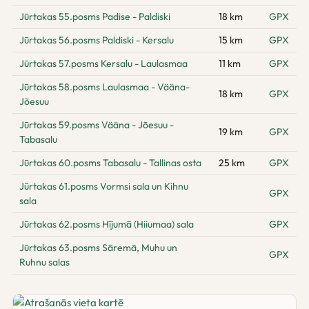
Jūrtakas 55.posms Padise - Paldiski
18 km
GPX
Jūrtakas 56.posms Paldiski - Kersalu
15 km
GPX
Jūrtakas 57.posms Kersalu - Laulasmaa
11 km
GPX
Jūrtakas 58.posms Laulasmaa - Vääna-
18 km
GPX
Jõesuu
Jūrtakas 59.posms Vääna - Jõesuu -
19 km
GPX
Tabasalu
Jūrtakas 60.posms Tabasalu - Tallinas osta
25 km
GPX
Jūrtakas 61.posms Vormsi sala un Kihnu
GPX
sala
Jūrtakas 62.posms Hījumā (Hiiumaa) sala
GPX
Jūrtakas 63.posms Sāremā, Muhu un
GPX
Ruhnu salas