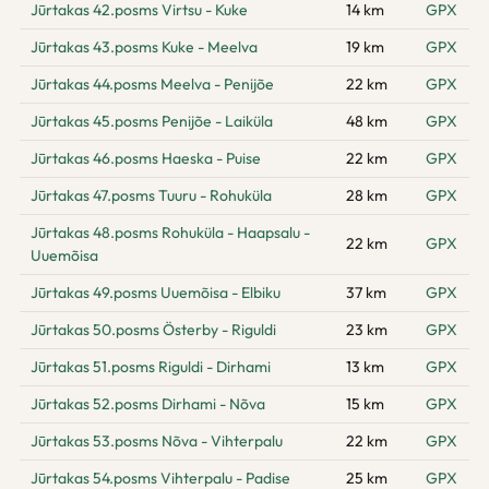
Jūrtakas 42.posms Virtsu - Kuke
14 km
GPX
Jūrtakas 43.posms Kuke - Meelva
19 km
GPX
Jūrtakas 44.posms Meelva - Penijõe
22 km
GPX
Jūrtakas 45.posms Penijõe - Laiküla
48 km
GPX
Jūrtakas 46.posms Haeska - Puise
22 km
GPX
Jūrtakas 47.posms Tuuru - Rohuküla
28 km
GPX
Jūrtakas 48.posms Rohuküla - Haapsalu -
22 km
GPX
Uuemõisa
Jūrtakas 49.posms Uuemõisa - Elbiku
37 km
GPX
Jūrtakas 50.posms Österby - Riguldi
23 km
GPX
Jūrtakas 51.posms Riguldi - Dirhami
13 km
GPX
Jūrtakas 52.posms Dirhami - Nõva
15 km
GPX
Jūrtakas 53.posms Nõva - Vihterpalu
22 km
GPX
Jūrtakas 54.posms Vihterpalu - Padise
25 km
GPX