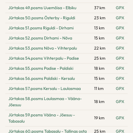
Jūrtakas 49.posms Uuemõisa - Elbiku
37 km
GPX
Jūrtakas 50.posms Österby - Riguldi
23 km
GPX
Jūrtakas 51.posms Riguldi - Dirhami
13 km
GPX
Jūrtakas 52.posms Dirhami - Nõva
15 km
GPX
Jūrtakas 53.posms Nõva - Vihterpalu
22 km
GPX
Jūrtakas 54.posms Vihterpalu - Padise
25 km
GPX
Jūrtakas 55.posms Padise - Paldiski
18 km
GPX
Jūrtakas 56.posms Paldiski - Kersalu
15 km
GPX
Jūrtakas 57.posms Kersalu - Laulasmaa
11 km
GPX
Jūrtakas 58.posms Laulasmaa - Vääna-
18 km
GPX
Jõesuu
Jūrtakas 59.posms Vääna - Jõesuu -
19 km
GPX
Tabasalu
Jūrtakas 60.posms Tabasalu - Tallinas osta
25 km
GPX