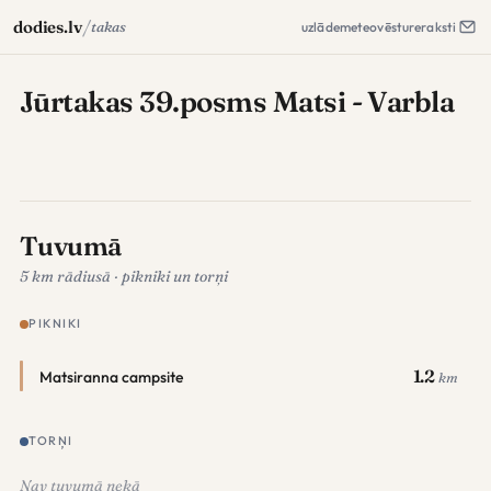
/
dodies.lv
takas
uzlāde
meteo
vēsture
raksti
Jūrtakas 39.posms Matsi - Varbla
Tuvumā
5 km rādiusā · pikniki un torņi
PIKNIKI
1.2
Matsiranna campsite
km
TORŅI
Nav tuvumā nekā