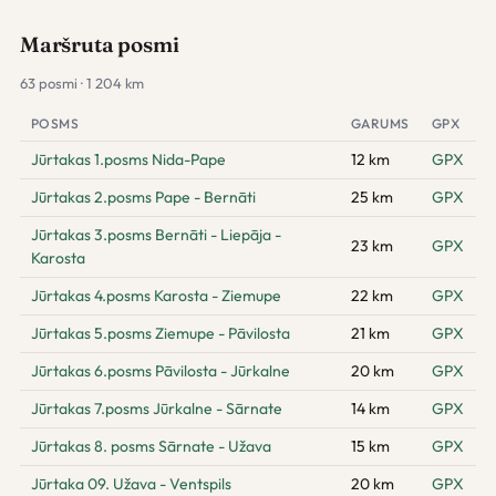
Maršruta posmi
63 posmi · 1 204 km
POSMS
GARUMS
GPX
Jūrtakas 1.posms Nida-Pape
12 km
GPX
Jūrtakas 2.posms Pape - Bernāti
25 km
GPX
Jūrtakas 3.posms Bernāti - Liepāja -
23 km
GPX
Karosta
Jūrtakas 4.posms Karosta - Ziemupe
22 km
GPX
Jūrtakas 5.posms Ziemupe - Pāvilosta
21 km
GPX
Jūrtakas 6.posms Pāvilosta - Jūrkalne
20 km
GPX
Jūrtakas 7.posms Jūrkalne - Sārnate
14 km
GPX
Jūrtakas 8. posms Sārnate - Užava
15 km
GPX
Jūrtaka 09. Užava - Ventspils
20 km
GPX