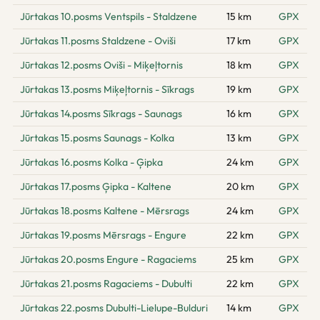
Jūrtakas 10.posms Ventspils - Staldzene
15 km
GPX
Jūrtakas 11.posms Staldzene - Oviši
17 km
GPX
Jūrtakas 12.posms Oviši - Miķeļtornis
18 km
GPX
Jūrtakas 13.posms Miķeļtornis - Sīkrags
19 km
GPX
Jūrtakas 14.posms Sīkrags - Saunags
16 km
GPX
Jūrtakas 15.posms Saunags - Kolka
13 km
GPX
Jūrtakas 16.posms Kolka - Ģipka
24 km
GPX
Jūrtakas 17.posms Ģipka - Kaltene
20 km
GPX
Jūrtakas 18.posms Kaltene - Mērsrags
24 km
GPX
Jūrtakas 19.posms Mērsrags - Engure
22 km
GPX
Jūrtakas 20.posms Engure - Ragaciems
25 km
GPX
Jūrtakas 21.posms Ragaciems - Dubulti
22 km
GPX
Jūrtakas 22.posms Dubulti-Lielupe-Bulduri
14 km
GPX