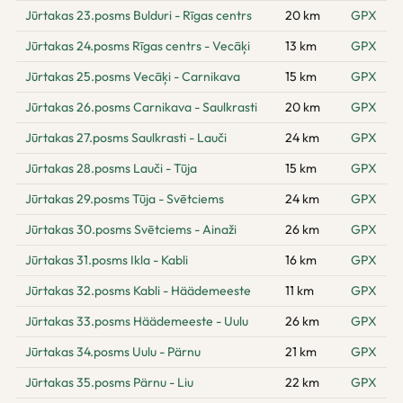
Jūrtakas 23.posms Bulduri - Rīgas centrs
20 km
GPX
Jūrtakas 24.posms Rīgas centrs - Vecāķi
13 km
GPX
Jūrtakas 25.posms Vecāķi - Carnikava
15 km
GPX
Jūrtakas 26.posms Carnikava - Saulkrasti
20 km
GPX
Jūrtakas 27.posms Saulkrasti - Lauči
24 km
GPX
Jūrtakas 28.posms Lauči - Tūja
15 km
GPX
Jūrtakas 29.posms Tūja - Svētciems
24 km
GPX
Jūrtakas 30.posms Svētciems - Ainaži
26 km
GPX
Jūrtakas 31.posms Ikla - Kabli
16 km
GPX
Jūrtakas 32.posms Kabli - Häädemeeste
11 km
GPX
Jūrtakas 33.posms Häädemeeste - Uulu
26 km
GPX
Jūrtakas 34.posms Uulu - Pärnu
21 km
GPX
Jūrtakas 35.posms Pärnu - Liu
22 km
GPX