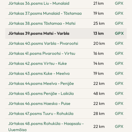
Jūrtakas 36.posms Liu - Munalaid
21 km
GPX
Jūrtakas 37.posms Munalaid - Tõstamaa
19 km
GPX
Jūrtakas 38.posms Tõstamaa - Matsi
25 km
GPX
Jūrtakas 39.posms Matsi - Varbla
13 km
GPX
Jūrtakas 40.posms Varbla - Pivarootsi
20 km
GPX
Jūrtakas 41.posms Pivarootsi - Virtsu
16 km
GPX
Jūrtakas 42.posms Virtsu - Kuke
14 km
GPX
Jūrtakas 43.posms Kuke - Meelva
19 km
GPX
Jūrtakas 44.posms Meelva - Penijõe
22 km
GPX
Jūrtakas 45.posms Penijõe - Laiküla
48 km
GPX
Jūrtakas 46.posms Haeska - Puise
22 km
GPX
Jūrtakas 47.posms Tuuru - Rohuküla
28 km
GPX
Jūrtakas 48.posms Rohuküla - Haapsalu -
22 km
GPX
Uuemõisa