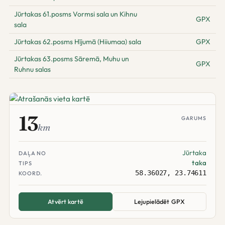
Jūrtakas 61.posms Vormsi sala un Kihnu
GPX
sala
Jūrtakas 62.posms Hījumā (Hiiumaa) sala
GPX
Jūrtakas 63.posms Sāremā, Muhu un
GPX
Ruhnu salas
13
GARUMS
km
Jūrtaka
DAĻA NO
taka
TIPS
58.36027, 23.74611
KOORD.
Atvērt kartē
Lejupielādēt GPX