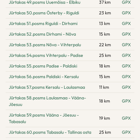
Jūrtakas 49.posms Uuemõisa - Elbiku
37 km
GPX
Jūrtakas 50.posms Österby - Riguldi
23 km
GPX
Jūrtakas 51.posms Riguldi - Dirhami
13 km
GPX
Jūrtakas 52.posms Dirhami - Nõva
15 km
GPX
Jūrtakas 53.posms Nõva - Vihterpalu
22 km
GPX
Jūrtakas 54.posms Vihterpalu - Padise
25 km
GPX
Jūrtakas 55.posms Padise - Paldiski
18 km
GPX
Jūrtakas 56.posms Paldiski - Kersalu
15 km
GPX
Jūrtakas 57.posms Kersalu - Laulasmaa
11 km
GPX
Jūrtakas 58.posms Laulasmaa - Vääna-
18 km
GPX
Jõesuu
Jūrtakas 59.posms Vääna - Jõesuu -
19 km
GPX
Tabasalu
Jūrtakas 60.posms Tabasalu - Tallinas osta
25 km
GPX