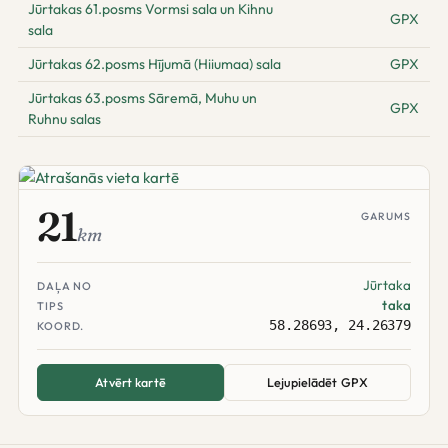
Jūrtakas 61.posms Vormsi sala un Kihnu
GPX
sala
Jūrtakas 62.posms Hījumā (Hiiumaa) sala
GPX
Jūrtakas 63.posms Sāremā, Muhu un
GPX
Ruhnu salas
21
GARUMS
km
Jūrtaka
DAĻA NO
taka
TIPS
58.28693, 24.26379
KOORD.
Atvērt kartē
Lejupielādēt GPX