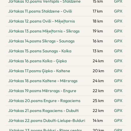
Jūrtakas 10.posms Ventspils - Staldzene
15 km
GPX
Jūrtakas 11.posms Staldzene - Oviši
17 km
GPX
Jūrtakas 12.posms Oviši - Miķeļtornis
18 km
GPX
Jūrtakas 13.posms Miķeļtornis - Sīkrags
19 km
GPX
Jūrtakas 14.posms Sīkrags - Saunags
16 km
GPX
Jūrtakas 15.posms Saunags - Kolka
13 km
GPX
Jūrtakas 16.posms Kolka - Ģipka
24 km
GPX
Jūrtakas 17.posms Ģipka - Kaltene
20 km
GPX
Jūrtakas 18.posms Kaltene - Mērsrags
24 km
GPX
Jūrtakas 19.posms Mērsrags - Engure
22 km
GPX
Jūrtakas 20.posms Engure - Ragaciems
25 km
GPX
Jūrtakas 21.posms Ragaciems - Dubulti
22 km
GPX
Jūrtakas 22.posms Dubulti-Lielupe-Bulduri
14 km
GPX
Jūrtakas 23.posms Bulduri - Rīgas centrs
20 km
GPX