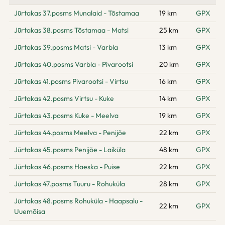
Jūrtakas 37.posms Munalaid - Tõstamaa
19 km
GPX
Jūrtakas 38.posms Tõstamaa - Matsi
25 km
GPX
Jūrtakas 39.posms Matsi - Varbla
13 km
GPX
Jūrtakas 40.posms Varbla - Pivarootsi
20 km
GPX
Jūrtakas 41.posms Pivarootsi - Virtsu
16 km
GPX
Jūrtakas 42.posms Virtsu - Kuke
14 km
GPX
Jūrtakas 43.posms Kuke - Meelva
19 km
GPX
Jūrtakas 44.posms Meelva - Penijõe
22 km
GPX
Jūrtakas 45.posms Penijõe - Laiküla
48 km
GPX
Jūrtakas 46.posms Haeska - Puise
22 km
GPX
Jūrtakas 47.posms Tuuru - Rohuküla
28 km
GPX
Jūrtakas 48.posms Rohuküla - Haapsalu -
22 km
GPX
Uuemõisa