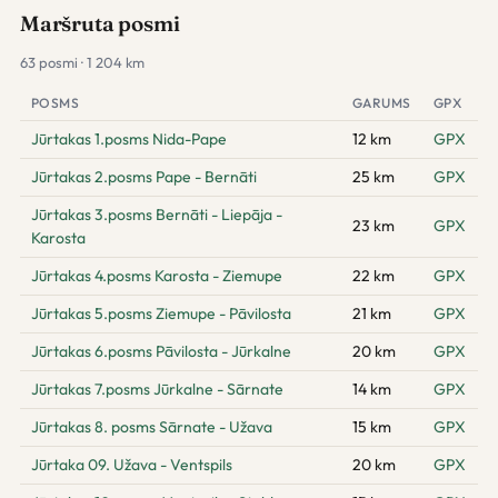
Maršruta posmi
63 posmi · 1 204 km
POSMS
GARUMS
GPX
Jūrtakas 1.posms Nida-Pape
12 km
GPX
Jūrtakas 2.posms Pape - Bernāti
25 km
GPX
Jūrtakas 3.posms Bernāti - Liepāja -
23 km
GPX
Karosta
Jūrtakas 4.posms Karosta - Ziemupe
22 km
GPX
Jūrtakas 5.posms Ziemupe - Pāvilosta
21 km
GPX
Jūrtakas 6.posms Pāvilosta - Jūrkalne
20 km
GPX
Jūrtakas 7.posms Jūrkalne - Sārnate
14 km
GPX
Jūrtakas 8. posms Sārnate - Užava
15 km
GPX
Jūrtaka 09. Užava - Ventspils
20 km
GPX