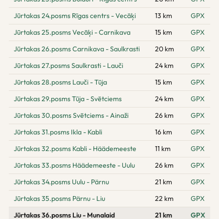
Jūrtakas 24.posms Rīgas centrs - Vecāķi
13 km
GPX
Jūrtakas 25.posms Vecāķi - Carnikava
15 km
GPX
Jūrtakas 26.posms Carnikava - Saulkrasti
20 km
GPX
Jūrtakas 27.posms Saulkrasti - Lauči
24 km
GPX
Jūrtakas 28.posms Lauči - Tūja
15 km
GPX
Jūrtakas 29.posms Tūja - Svētciems
24 km
GPX
Jūrtakas 30.posms Svētciems - Ainaži
26 km
GPX
Jūrtakas 31.posms Ikla - Kabli
16 km
GPX
Jūrtakas 32.posms Kabli - Häädemeeste
11 km
GPX
Jūrtakas 33.posms Häädemeeste - Uulu
26 km
GPX
Jūrtakas 34.posms Uulu - Pärnu
21 km
GPX
Jūrtakas 35.posms Pärnu - Liu
22 km
GPX
Jūrtakas 36.posms Liu - Munalaid
21 km
GPX