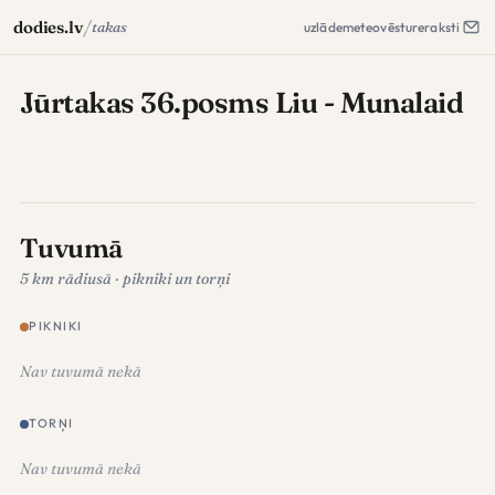
/
dodies.lv
takas
uzlāde
meteo
vēsture
raksti
Jūrtakas 36.posms Liu - Munalaid
Tuvumā
5 km rādiusā · pikniki un torņi
PIKNIKI
Nav tuvumā nekā
TORŅI
Nav tuvumā nekā