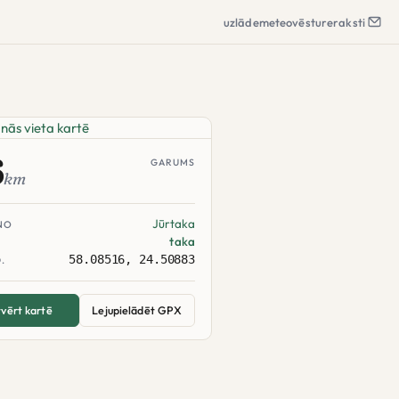
uzlāde
meteo
vēsture
raksti
6
GARUMS
km
Jūrtaka
NO
taka
58.08516, 24.50883
.
vērt kartē
Lejupielādēt GPX