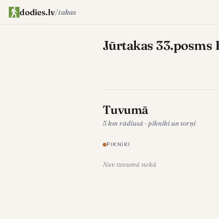
dodies.lv
/
takas
Jūrtakas 33.posms 
Tuvumā
5 km rādiusā · pikniki un torņi
PIKNIKI
Nav tuvumā nekā