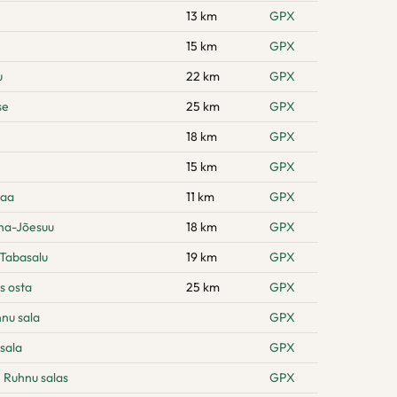
13 km
GPX
15 km
GPX
u
22 km
GPX
se
25 km
GPX
18 km
GPX
15 km
GPX
maa
11 km
GPX
na-Jõesuu
18 km
GPX
 Tabasalu
19 km
GPX
s osta
25 km
GPX
hnu sala
GPX
sala
GPX
 Ruhnu salas
GPX