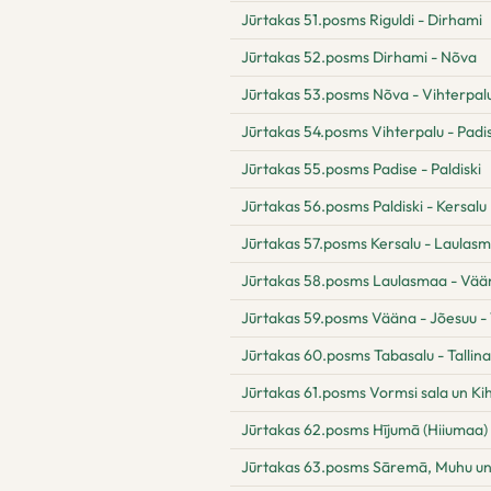
Jūrtakas 51.posms Riguldi - Dirhami
Jūrtakas 52.posms Dirhami - Nõva
Jūrtakas 53.posms Nõva - Vihterpal
Jūrtakas 54.posms Vihterpalu - Padi
Jūrtakas 55.posms Padise - Paldiski
Jūrtakas 56.posms Paldiski - Kersalu
Jūrtakas 57.posms Kersalu - Laulas
Jūrtakas 58.posms Laulasmaa - Vää
Jūrtakas 59.posms Vääna - Jõesuu -
Jūrtakas 60.posms Tabasalu - Tallina
Jūrtakas 61.posms Vormsi sala un Ki
Jūrtakas 62.posms Hījumā (Hiiumaa) 
Jūrtakas 63.posms Sāremā, Muhu un