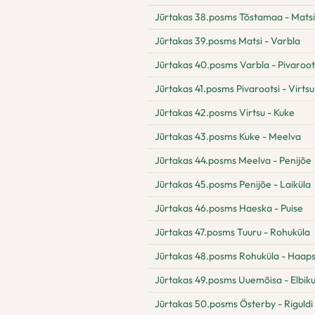
Jūrtakas 38.posms Tõstamaa - Matsi
Jūrtakas 39.posms Matsi - Varbla
Jūrtakas 40.posms Varbla - Pivaroot
Jūrtakas 41.posms Pivarootsi - Virtsu
Jūrtakas 42.posms Virtsu - Kuke
Jūrtakas 43.posms Kuke - Meelva
Jūrtakas 44.posms Meelva - Penijõe
Jūrtakas 45.posms Penijõe - Laiküla
Jūrtakas 46.posms Haeska - Puise
Jūrtakas 47.posms Tuuru - Rohuküla
Jūrtakas 48.posms Rohuküla - Haaps
Jūrtakas 49.posms Uuemõisa - Elbik
Jūrtakas 50.posms Österby - Riguldi