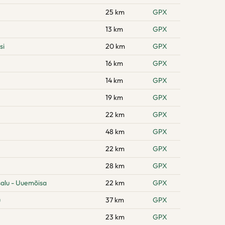
25 km
GPX
13 km
GPX
si
20 km
GPX
16 km
GPX
14 km
GPX
19 km
GPX
22 km
GPX
48 km
GPX
22 km
GPX
28 km
GPX
alu - Uuemõisa
22 km
GPX
u
37 km
GPX
23 km
GPX