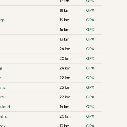
17 km
GPX
18 km
GPX
ags
19 km
GPX
16 km
GPX
13 km
GPX
24 km
GPX
20 km
GPX
gs
24 km
GPX
e
22 km
GPX
ems
25 km
GPX
ti
22 km
GPX
ulduri
14 km
GPX
ntrs
20 km
GPX
cāķi
13 km
GPX