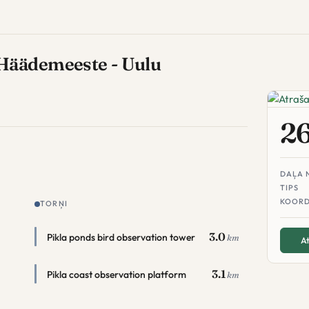
Häädemeeste - Uulu
2
DAĻA 
TIPS
KOORD
TORŅI
3.0
Pikla ponds bird observation tower
km
At
3.1
Pikla coast observation platform
km