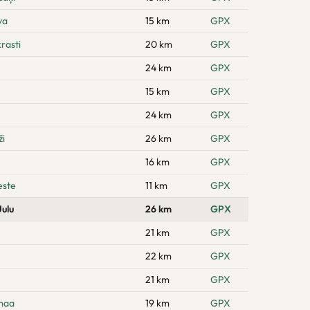
va
15 km
GPX
rasti
20 km
GPX
24 km
GPX
15 km
GPX
24 km
GPX
ži
26 km
GPX
16 km
GPX
este
11 km
GPX
ulu
26 km
GPX
21 km
GPX
22 km
GPX
21 km
GPX
amaa
19 km
GPX