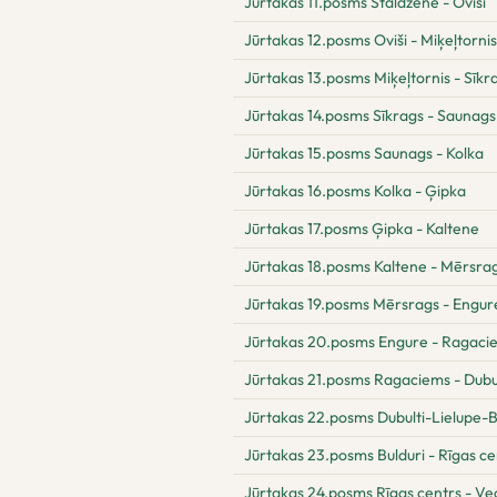
Jūrtakas 11.posms Staldzene - Oviši
Jūrtakas 12.posms Oviši - Miķeļtornis
Jūrtakas 13.posms Miķeļtornis - Sīkr
Jūrtakas 14.posms Sīkrags - Saunags
Jūrtakas 15.posms Saunags - Kolka
Jūrtakas 16.posms Kolka - Ģipka
Jūrtakas 17.posms Ģipka - Kaltene
Jūrtakas 18.posms Kaltene - Mērsra
Jūrtakas 19.posms Mērsrags - Engur
Jūrtakas 20.posms Engure - Ragaci
Jūrtakas 21.posms Ragaciems - Dubul
Jūrtakas 22.posms Dubulti-Lielupe-B
Jūrtakas 23.posms Bulduri - Rīgas ce
Jūrtakas 24.posms Rīgas centrs - Ve