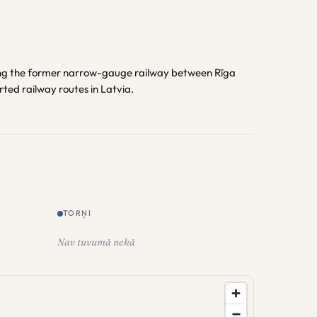
long the former narrow-gauge railway between Rīga
rted railway routes in Latvia.
TORŅI
Nav tuvumā nekā