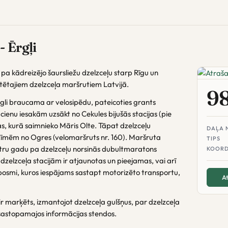
- Ērgļi
pa kādreizējo šaursliežu dzelzceļu starp Rīgu un
tētajiem dzelzceļa maršrutiem Latvijā.
9
r viegli braucama ar velosipēdu, pateicoties grants
nu iesakām uzsākt no Cekules bijušās stacijas (pie
as, kurā saimnieko Māris Olte. Tāpat dzelzceļu
DAĻA 
zīmēm no Ogres (velomaršruts nr. 160). Maršruta
TIPS
 katru gadu pa dzelzceļu norsinās dubultmaratons
KOORD
 dzelzceļa stacijām ir atjaunotas un pieejamas, vai arī
 posmi, kuros iespājams sastapt motorizēto transportu,
At
r marķēts, izmantojot dzelzceļa gulšņus, par dzelzceļa
sastopamajos informācijas stendos.