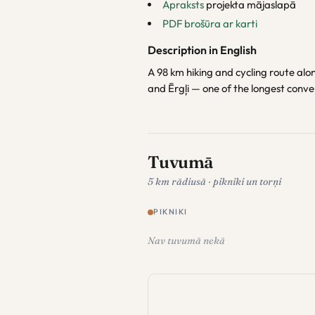
Apraksts
projekta mājaslapā
PDF brošūra ar karti
Description in English
A 98 km hiking and cycling route a
and Ērgļi — one of the longest conve
Tuvumā
5 km rādiusā · pikniki un torņi
PIKNIKI
Nav tuvumā nekā