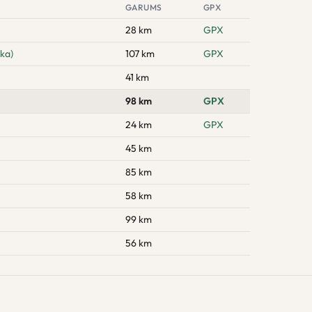
GARUMS
GPX
28 km
GPX
aka)
107 km
GPX
41 km
98 km
GPX
24 km
GPX
45 km
85 km
58 km
99 km
56 km