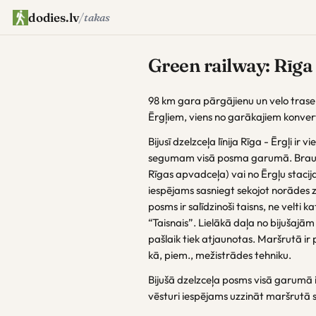
dodies.lv
/
takas
Green railway: Rīga 
98 km gara pārgājienu un velo trase 
Ērgļiem, viens no garākajiem konver
Bijusī dzelzceļa līnija Rīga - Ērgļi i
segumam visā posma garumā. Braucie
Rīgas apvadceļa) vai no Ērgļu stacij
iespējams sasniegt sekojot norādes 
posms ir salīdzinoši taisns, ne velti
“Taisnais”. Lielākā daļa no bijušajām
pašlaik tiek atjaunotas. Maršrutā ir
kā, piem., mežistrādes tehniku.
Bijušā dzelzceļa posms visā garumā i
vēsturi iespējams uzzināt maršrutā 