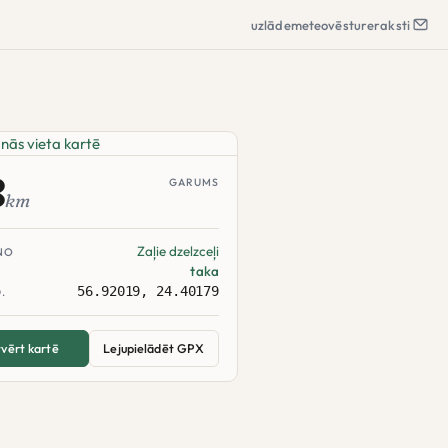
uzlāde
meteo
vēsture
raksti
8
GARUMS
km
Zaļie dzelzceļi
NO
taka
56.92019, 24.40179
.
vērt kartē
Lejupielādēt GPX