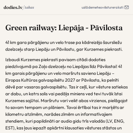
/
dodies.lv
takas
uzlāde
meteo
vēsture
raksti
Green railway: Liepāja - Pāvilosta
41 km gara pārgājienu un velo trase pa kādreizējo šaursliežu
dzelzceļu starp Liepāju un Pāvilostu, gar Kurzemes piekrasti.
Izbaudi Kurzemes piekrasti pavisam citādi dodoties
piedzīvojumā pa Zaļo dzelzceļu no Liepājas līdz Pāvilostai! 41
km garais pārgājienu un velo maršruts savieno Liepāju –
Eiropas Kultūras galvaspilsētu 2027 ar Pāvilosta, ko pelnīti
dēvē par vasaras galvaspilsētu. Tas ir ceļš, kur vēsture satiekas
ar dabu, un katrs solis vai pedāļa miniens ved tevi tuvāk īstai
Kurzemes sajūtai. Maršrutu vari veikt abos virzienos, pielāgojot
to savam tempam un plāniem. Tavai ērtībai tas ir marķēts ar
kilometru atzīmēm, norādes zīmēm un informatīvajiem
stendiem, kuri papildināti ar audio gidu trīs valodās (LV, ENG,
EST), kas ļaus iepazīt apkārtni klausoties vēstures stāstos un