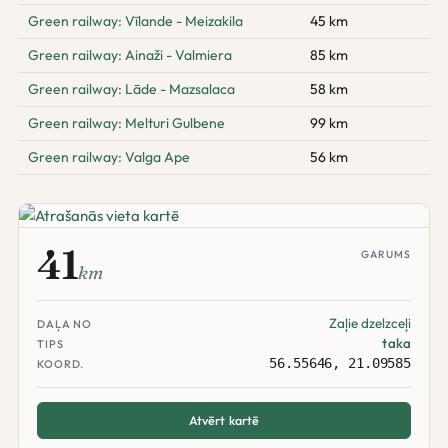
Green railway: Vīlande - Meizakila
45 km
Green railway: Ainaži - Valmiera
85 km
Green railway: Lāde - Mazsalaca
58 km
Green railway: Melturi Gulbene
99 km
Green railway: Valga Ape
56 km
41
GARUMS
km
Zaļie dzelzceļi
DAĻA NO
taka
TIPS
56.55646, 21.09585
KOORD.
Atvērt kartē