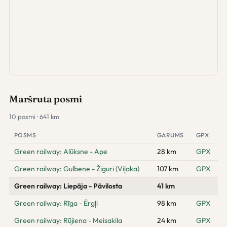
Maršruta posmi
10 posmi · 641 km
POSMS
GARUMS
GPX
Green railway: Alūksne - Ape
28 km
GPX
Green railway: Gulbene - Žīguri (Viļaka)
107 km
GPX
Green railway: Liepāja - Pāvilosta
41 km
Green railway: Rīga - Ērgļi
98 km
GPX
Green railway: Rūjiena - Meisakila
24 km
GPX