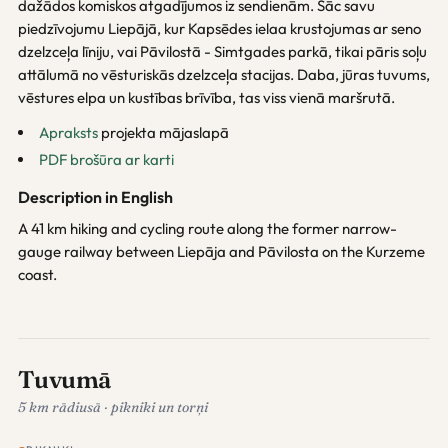
dažādos komiskos atgadījumos iz sendienām. Sāc savu
piedzīvojumu Liepājā, kur Kapsēdes ielaa krustojumas ar seno
dzelzceļa līniju, vai Pāvilostā - Simtgades parkā, tikai pāris soļu
attālumā no vēsturiskās dzelzceļa stacijas. Daba, jūras tuvums,
vēstures elpa un kustības brīvība, tas viss vienā maršrutā.
Apraksts
projekta mājaslapā
PDF brošūra ar karti
Description in English
A 41 km hiking and cycling route along the former narrow-
gauge railway between Liepāja and Pāvilosta on the Kurzeme
coast.
Tuvumā
5 km rādiusā · pikniki un torņi