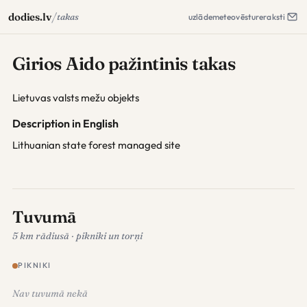
/
dodies.lv
takas
uzlāde
meteo
vēsture
raksti
Girios Aido pažintinis takas
Lietuvas valsts mežu objekts
Description in English
Lithuanian state forest managed site
Tuvumā
5 km rādiusā · pikniki un torņi
PIKNIKI
Nav tuvumā nekā