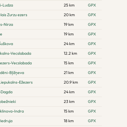
i-Ludza
25 km
GPX
lais Zurzu ezers
20 km
GPX
rs-Nirza
19 km
GPX
pe
19 km
GPX
Šuškova
24 km
GPX
 kalns-Vecslabada
12.2 km
GPX
 ezers-Vecslabada
15 km
GPX
dēni-Bļižņeva
21 km
GPX
 Liepukalns-Ežezers
20.9 km
GPX
i-Dagda
24 km
GPX
obežnieki
23 km
GPX
klinova-Indra
15 km
GPX
iedruja
18 km
GPX