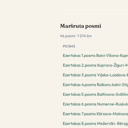
Maršruta posmi
46 posmi · 1 014 km
POSMS
Ezertakas 1.posms Balvi-Vīksna-Kup
Ezertakas 2.posms Kuprava-Žīguri-M
Ezertakas 3.posms Viļaka-Lozdova-B
Ezertakas 4.posms Balkanu kalni-Sti
Ezertakas 5.posms Baltinava-Svātū
Ezertakas 6.posms Numerne-Ruskul
Ezertakas 7.posms Kārsava-Malnav
Ezertakas 8.posms Mežernīki- Bērz