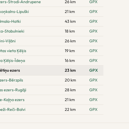
zers-Strodi-Andrupene
26 km
GPX
oņkalns-Lipuški
21 km
GPX
ilmala-Hatki
43 km
GPX
a-Stabulnieki
18 km
GPX
ni-Viļāni
26 km
GPX
as vieta Ķēķis
19 km
GPX
ta Ķēķis-Īdeņa
16 km
GPX
ētiņu ezers
23 km
GPX
zers-Bērzpils
20 km
GPX
s ezers-Rugāji
28 km
GPX
e-Kaļņa ezers
21 km
GPX
eži-Reči-Balvi
22 km
GPX