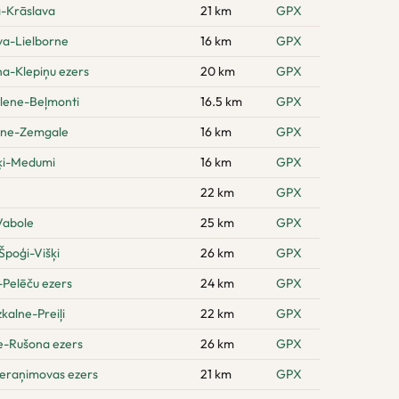
a-Krāslava
21 km
GPX
va-Lielborne
16 km
GPX
na-Klepiņu ezers
20 km
GPX
ilene-Beļmonti
16.5 km
GPX
ene-Zemgale
16 km
GPX
šķi-Medumi
16 km
GPX
22 km
GPX
Vabole
25 km
GPX
poģi-Višķi
26 km
GPX
-Pelēču ezers
24 km
GPX
kalne-Preiļi
22 km
GPX
e-Rušona ezers
26 km
GPX
eraņimovas ezers
21 km
GPX