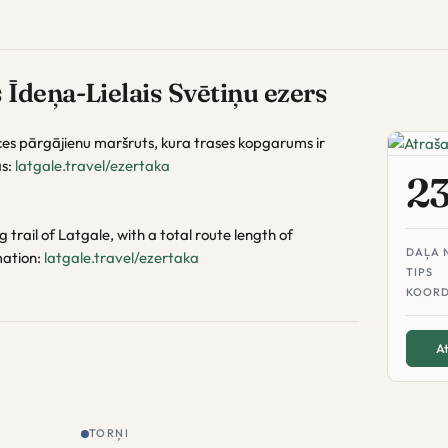
Īdeņa-Lielais Svētiņu ezers
ces pārgājienu maršruts, kura trases kopgarums ir
as:
latgale.travel/ezertaka
2
 trail of Latgale, with a total route length of
DAĻA 
mation:
latgale.travel/ezertaka
TIPS
KOORD
At
TORŅI