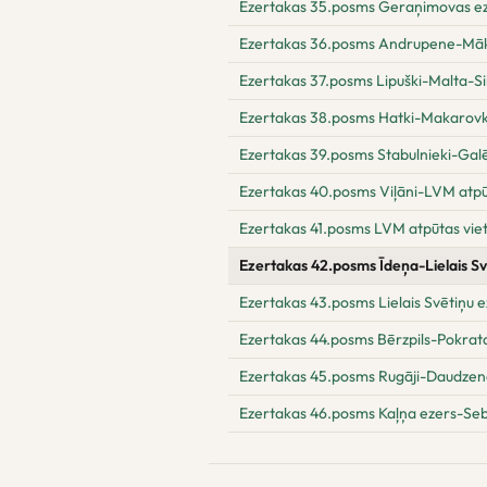
Ezertakas 35.posms Geraņimovas e
Ezertakas 36.posms Andrupene-Māk
Ezertakas 37.posms Lipuški-Malta-S
Ezertakas 38.posms Hatki-Makarovk
Ezertakas 39.posms Stabulnieki-Galē
Ezertakas 40.posms Viļāni-LVM atpūt
Ezertakas 41.posms LVM atpūtas vie
Ezertakas 42.posms Īdeņa-Lielais Sv
Ezertakas 43.posms Lielais Svētiņu e
Ezertakas 44.posms Bērzpils-Pokrata
Ezertakas 45.posms Rugāji-Daudzen
Ezertakas 46.posms Kaļņa ezers-Seb