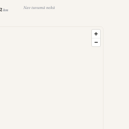
Nav tuvumā nekā
2
km