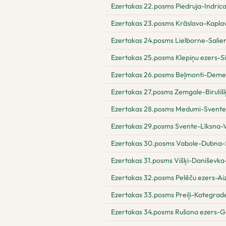
Ezertakas 22.posms Piedruja-Indric
Ezertakas 23.posms Krāslava-Kapla
Ezertakas 24.posms Lielborne-Salie
Ezertakas 25.posms Klepiņu ezers-S
Ezertakas 26.posms Beļmonti-Dem
Ezertakas 27.posms Zemgale-Biruli
Ezertakas 28.posms Medumi-Svente
Ezertakas 29.posms Svente-Līksna-
Ezertakas 30.posms Vabole-Dubna-Š
Ezertakas 31.posms Višķi-Daniševka
Ezertakas 32.posms Pelēču ezers-Aiz
Ezertakas 33.posms Preiļi-Kategrad
Ezertakas 34.posms Rušona ezers-G