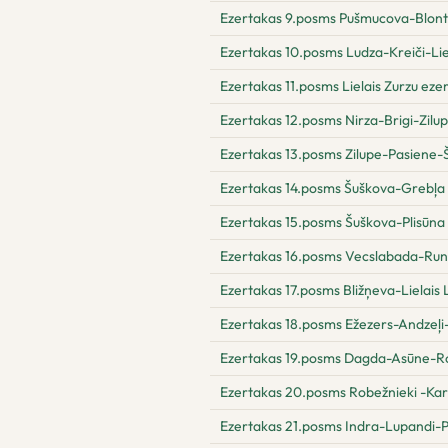
Ezertakas 9.posms Pušmucova-Blont
Ezertakas 10.posms Ludza-Kreiči-Lie
Ezertakas 11.posms Lielais Zurzu eze
Ezertakas 12.posms Nirza-Brigi-Zilu
Ezertakas 13.posms Zilupe-Pasiene-
Ezertakas 14.posms Šuškova-Grebļa
Ezertakas 15.posms Šuškova-Plisūna
Ezertakas 16.posms Vecslabada-Run
Ezertakas 17.posms Bližņeva-Lielais
Ezertakas 18.posms Ežezers-Andzeļ
Ezertakas 19.posms Dagda-Asūne-R
Ezertakas 20.posms Robežnieki -Kar
Ezertakas 21.posms Indra-Lupandi-P