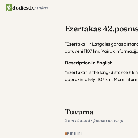
dodies.lv
/
takas
Ezertakas 42.posms 
“Ezertaka” ir Latgales garās distan
aptuveni 1107 km. Vairāk informācij
Description in English
“Ezertaka” is the long-distance hiking
approximately 1107 km. More infor
Tuvumā
5 km rādiusā · pikniki un torņi
PIKNIKI