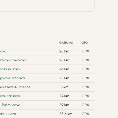
GARUMS
GPX
rava
28 km
GPX
itrakalns-Viļaka
28 km
GPX
alkanu kalni
26 km
GPX
glova-Baltinava
25 km
GPX
nes ezers-Numerne
18 km
GPX
ova-Kārsava
24 km
GPX
a-Pušmucova
29 km
GPX
gale-Ludza
25.6 km
GPX