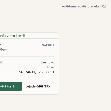
uzlāde
meteo
vēsture
raksti
3
GARUMS
km
Ezertaka
NO
taka
56.74630, 26.95051
.
vērt kartē
Lejupielādēt GPX