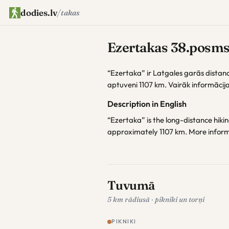
dodies.lv
/
takas
Ezertakas 38.posms
“Ezertaka” ir Latgales garās distan
aptuveni 1107 km. Vairāk informācij
Description in English
“Ezertaka” is the long-distance hiking
approximately 1107 km. More infor
Tuvumā
5 km rādiusā · pikniki un torņi
PIKNIKI