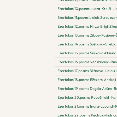
Ezertakas 10.posms Ludza-Kreiči-Lie
Ezertakas 11.posms Lielais Zurzu eze
Ezertakas 12.posms Nirza-Brigi-Zilu
Ezertakas 13.posms Zilupe-Pasiene-
Ezertakas 14.posms Šuškova-Grebļa
Ezertakas 15.posms Šuškova-Plisūna
Ezertakas 16.posms Vecslabada-Run
Ezertakas 17.posms Bližņeva-Lielais
Ezertakas 18.posms Ežezers-Andzeļ
Ezertakas 19.posms Dagda-Asūne-R
Ezertakas 20.posms Robežnieki -Kar
Ezertakas 21.posms Indra-Lupandi-P
Ezertakas 22.posms Piedruja-Indric