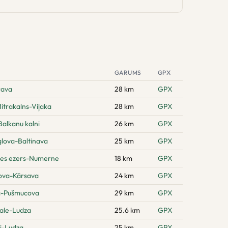
GARUMS
GPX
rava
28 km
GPX
itrakalns-Viļaka
28 km
GPX
alkanu kalni
26 km
GPX
glova-Baltinava
25 km
GPX
nes ezers-Numerne
18 km
GPX
ova-Kārsava
24 km
GPX
a-Pušmucova
29 km
GPX
gale-Ludza
25.6 km
GPX
i-Ludza
25 km
GPX