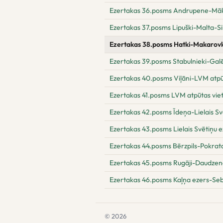
Ezertakas 36.posms Andrupene-Māk
Ezertakas 37.posms Lipuški-Malta-S
Ezertakas 38.posms Hatki-Makarovk
Ezertakas 39.posms Stabulnieki-Galē
Ezertakas 40.posms Viļāni-LVM atpūt
Ezertakas 41.posms LVM atpūtas vie
Ezertakas 42.posms Īdeņa-Lielais Sv
Ezertakas 43.posms Lielais Svētiņu e
Ezertakas 44.posms Bērzpils-Pokrata
Ezertakas 45.posms Rugāji-Daudzen
Ezertakas 46.posms Kaļņa ezers-Seb
© 2026