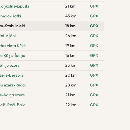
oņkalns-Lipuški
21 km
GPX
ilmala-Hatki
43 km
GPX
a-Stabulnieki
18 km
GPX
ni-Viļāni
26 km
GPX
as vieta Ķēķis
19 km
GPX
ta Ķēķis-Īdeņa
16 km
GPX
ētiņu ezers
23 km
GPX
zers-Bērzpils
20 km
GPX
s ezers-Rugāji
28 km
GPX
e-Kaļņa ezers
21 km
GPX
eži-Reči-Balvi
22 km
GPX