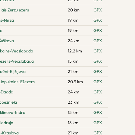
lais Zurzu ezers
20 km
GPX
rs-Nirza
19 km
GPX
pe
19 km
GPX
Šuškova
24 km
GPX
 kalns-Vecslabada
12.2 km
GPX
 ezers-Vecslabada
15 km
GPX
dēni-Bļižņeva
21 km
GPX
 Liepukalns-Ežezers
20.9 km
GPX
i-Dagda
24 km
GPX
obežnieki
23 km
GPX
klinova-Indra
15 km
GPX
iedruja
18 km
GPX
a-Krāslava
21 km
GPX