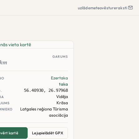
uzlāde
meteo
vēsture
raksti
GARUMS
km
Ezertaka
NO
taka
56.40930, 26.97968
.
Vidēja
BA
Krāsa
JUMS
Latgales reģiona Tūrisma
MNIEKO
asociācija
vērt kartē
Lejupielādēt GPX