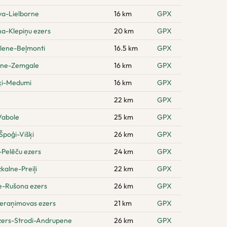
va-Lielborne
16 km
GPX
na-Klepiņu ezers
20 km
GPX
ilene-Beļmonti
16.5 km
GPX
ene-Zemgale
16 km
GPX
šķi-Medumi
16 km
GPX
22 km
GPX
Vabole
25 km
GPX
poģi-Višķi
26 km
GPX
-Pelēču ezers
24 km
GPX
kalne-Preiļi
22 km
GPX
e-Rušona ezers
26 km
GPX
eraņimovas ezers
21 km
GPX
zers-Strodi-Andrupene
26 km
GPX