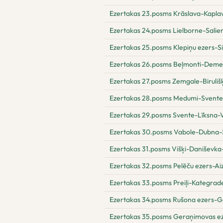
Ezertakas 23.posms Krāslava-Kapla
Ezertakas 24.posms Lielborne-Salie
Ezertakas 25.posms Klepiņu ezers-S
Ezertakas 26.posms Beļmonti-Dem
Ezertakas 27.posms Zemgale-Biruli
Ezertakas 28.posms Medumi-Svente
Ezertakas 29.posms Svente-Līksna-
Ezertakas 30.posms Vabole-Dubna-Š
Ezertakas 31.posms Višķi-Daniševka
Ezertakas 32.posms Pelēču ezers-Aiz
Ezertakas 33.posms Preiļi-Kategrad
Ezertakas 34.posms Rušona ezers-G
Ezertakas 35.posms Geraņimovas e