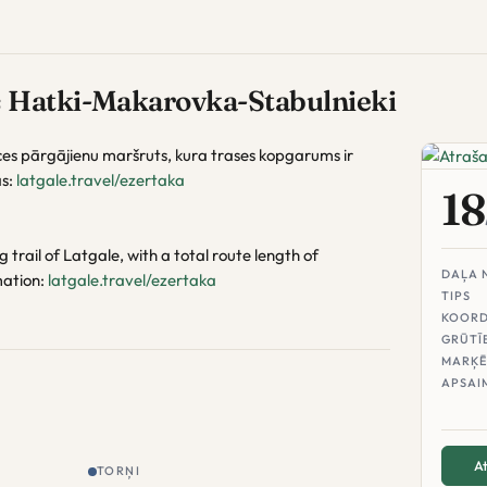
 Hatki-Makarovka-Stabulnieki
ces pārgājienu maršruts, kura trases kopgarums ir
as:
latgale.travel/ezertaka
18
 trail of Latgale, with a total route length of
DAĻA 
mation:
latgale.travel/ezertaka
TIPS
KOORD
GRŪTĪ
MARĶĒ
APSAI
At
TORŅI