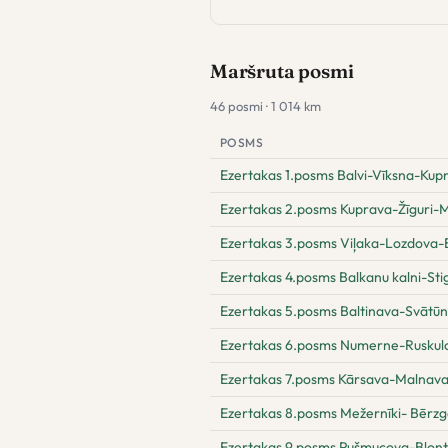
Maršruta posmi
46 posmi · 1 014 km
POSMS
Ezertakas 1.posms Balvi-Vīksna-Kup
Ezertakas 2.posms Kuprava-Žīguri-M
Ezertakas 3.posms Viļaka-Lozdova-B
Ezertakas 4.posms Balkanu kalni-Sti
Ezertakas 5.posms Baltinava-Svātū
Ezertakas 6.posms Numerne-Ruskul
Ezertakas 7.posms Kārsava-Malnav
Ezertakas 8.posms Mežernīki- Bērz
Ezertakas 9.posms Pušmucova-Blont