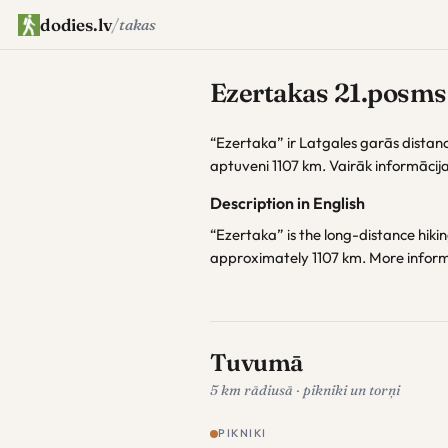
dodies.lv
/
takas
Ezertakas 21.posms
“Ezertaka” ir Latgales garās distan
aptuveni 1107 km. Vairāk informācij
Description in English
“Ezertaka” is the long-distance hiking
approximately 1107 km. More infor
Tuvumā
5 km rādiusā · pikniki un torņi
PIKNIKI