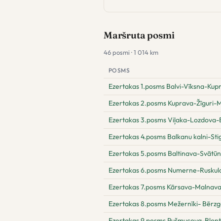
Maršruta posmi
46 posmi · 1 014 km
POSMS
Ezertakas 1.posms Balvi-Vīksna-Kup
Ezertakas 2.posms Kuprava-Žīguri-M
Ezertakas 3.posms Viļaka-Lozdova-B
Ezertakas 4.posms Balkanu kalni-Sti
Ezertakas 5.posms Baltinava-Svātū
Ezertakas 6.posms Numerne-Ruskul
Ezertakas 7.posms Kārsava-Malnav
Ezertakas 8.posms Mežernīki- Bērz
Ezertakas 9.posms Pušmucova-Blont