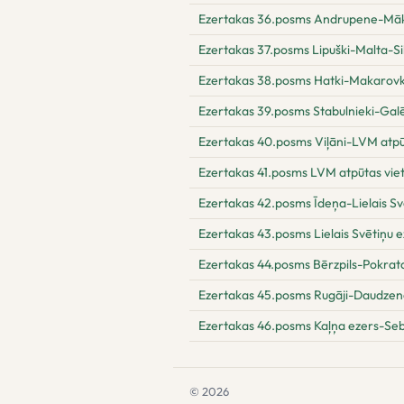
Ezertakas 36.posms Andrupene-Māk
Ezertakas 37.posms Lipuški-Malta-S
Ezertakas 38.posms Hatki-Makarovk
Ezertakas 39.posms Stabulnieki-Galē
Ezertakas 40.posms Viļāni-LVM atpūt
Ezertakas 41.posms LVM atpūtas vie
Ezertakas 42.posms Īdeņa-Lielais Sv
Ezertakas 43.posms Lielais Svētiņu e
Ezertakas 44.posms Bērzpils-Pokrata
Ezertakas 45.posms Rugāji-Daudzen
Ezertakas 46.posms Kaļņa ezers-Seb
© 2026