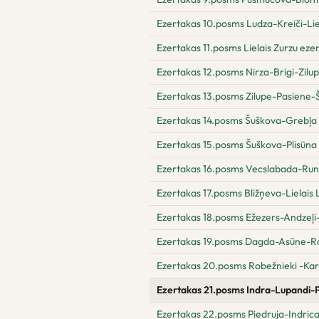
Ezertakas 10.posms Ludza-Kreiči-Lie
Ezertakas 11.posms Lielais Zurzu eze
Ezertakas 12.posms Nirza-Brigi-Zilu
Ezertakas 13.posms Zilupe-Pasiene-
Ezertakas 14.posms Šuškova-Grebļa
Ezertakas 15.posms Šuškova-Plisūna
Ezertakas 16.posms Vecslabada-Run
Ezertakas 17.posms Bližņeva-Lielais
Ezertakas 18.posms Ežezers-Andzeļ
Ezertakas 19.posms Dagda-Asūne-R
Ezertakas 20.posms Robežnieki -Kar
Ezertakas 21.posms Indra-Lupandi-
Ezertakas 22.posms Piedruja-Indric