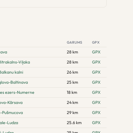
GARUMS
GPX
rava
28 km
GPX
itrakalns-Viļaka
28 km
GPX
alkanu kalni
26 km
GPX
glova-Baltinava
25 km
GPX
nes ezers-Numerne
18 km
GPX
ova-Kārsava
24 km
GPX
a-Pušmucova
29 km
GPX
gale-Ludza
25.6 km
GPX
i-Ludza
25 km
GPX