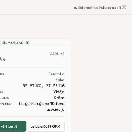
uzlāde
meteo
vēsture
raksti
GARUMS
km
Ezertaka
NO
taka
55.87400, 27.53416
.
Vidēja
BA
Krāsa
JUMS
Latgales reģiona Tūrisma
MNIEKO
asociācija
vērt kartē
Lejupielādēt GPX