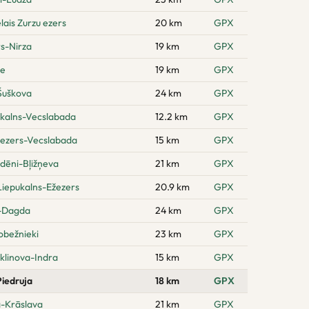
lais Zurzu ezers
20 km
GPX
rs-Nirza
19 km
GPX
pe
19 km
GPX
Šuškova
24 km
GPX
 kalns-Vecslabada
12.2 km
GPX
 ezers-Vecslabada
15 km
GPX
dēni-Bļižņeva
21 km
GPX
 Liepukalns-Ežezers
20.9 km
GPX
i-Dagda
24 km
GPX
obežnieki
23 km
GPX
klinova-Indra
15 km
GPX
Piedruja
18 km
GPX
a-Krāslava
21 km
GPX