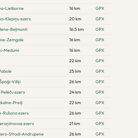
va-Lielborne
16 km
GPX
na-Klepiņu ezers
20 km
GPX
ilene-Beļmonti
16.5 km
GPX
ene-Zemgale
16 km
GPX
šķi-Medumi
16 km
GPX
22 km
GPX
Vabole
25 km
GPX
poģi-Višķi
26 km
GPX
-Pelēču ezers
24 km
GPX
kalne-Preiļi
22 km
GPX
e-Rušona ezers
26 km
GPX
eraņimovas ezers
21 km
GPX
zers-Strodi-Andrupene
26 km
GPX