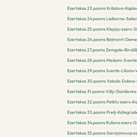
Ezertakas 23.posms Krāslava-Kapla
Ezertakas 24.posms Lielborne-Salie
Ezertakas 25.posms Klepiņu ezers-S
Ezertakas 26.posms Beļmonti-Dem
Ezertakas 27.posms Zemgale-Biruli
Ezertakas 28.posms Medumi-Svente
Ezertakas 29.posms Svente-Līksna-
Ezertakas 30.posms Vabole-Dubna-Š
Ezertakas 31.posms Višķi-Daniševka
Ezertakas 32.posms Pelēču ezers-Aiz
Ezertakas 33.posms Preiļi-Kategrad
Ezertakas 34.posms Rušona ezers-G
Ezertakas 35.posms Geraņimovas e