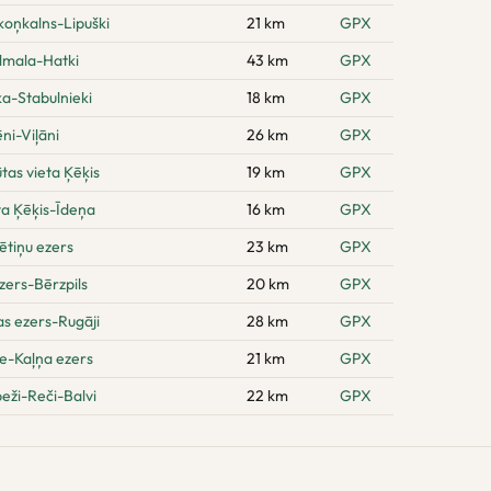
oņkalns-Lipuški
21 km
GPX
ilmala-Hatki
43 km
GPX
a-Stabulnieki
18 km
GPX
ni-Viļāni
26 km
GPX
as vieta Ķēķis
19 km
GPX
ta Ķēķis-Īdeņa
16 km
GPX
ētiņu ezers
23 km
GPX
zers-Bērzpils
20 km
GPX
s ezers-Rugāji
28 km
GPX
e-Kaļņa ezers
21 km
GPX
eži-Reči-Balvi
22 km
GPX