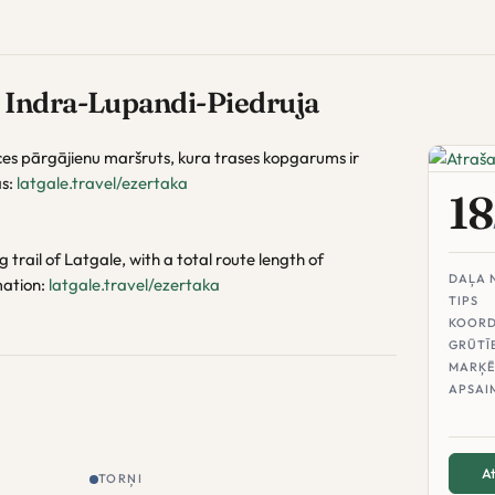
 Indra-Lupandi-Piedruja
ces pārgājienu maršruts, kura trases kopgarums ir
as:
latgale.travel/ezertaka
18
 trail of Latgale, with a total route length of
DAĻA 
mation:
latgale.travel/ezertaka
TIPS
KOORD
GRŪTĪ
MARĶĒ
APSAI
At
TORŅI