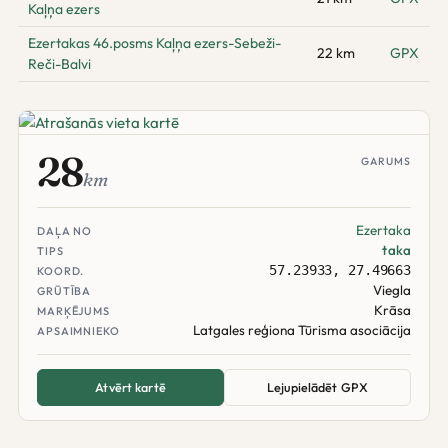
Kaļņa ezers
Ezertakas 46.posms Kaļņa ezers-Sebeži-
22 km
GPX
Reči-Balvi
28
GARUMS
km
Ezertaka
DAĻA NO
taka
TIPS
57.23933, 27.49663
KOORD.
Viegla
GRŪTĪBA
Krāsa
MARĶĒJUMS
Latgales reģiona Tūrisma asociācija
APSAIMNIEKO
Atvērt kartē
Lejupielādēt GPX