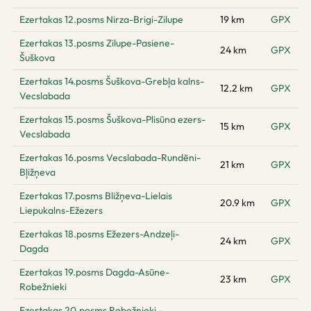
Ezertakas 12.posms Nirza-Brigi-Zilupe
19 km
GPX
Ezertakas 13.posms Zilupe-Pasiene-
24 km
GPX
Šuškova
Ezertakas 14.posms Šuškova-Grebļa kalns-
12.2 km
GPX
Vecslabada
Ezertakas 15.posms Šuškova-Plisūna ezers-
15 km
GPX
Vecslabada
Ezertakas 16.posms Vecslabada-Rundēni-
21 km
GPX
Bļižņeva
Ezertakas 17.posms Bližņeva-Lielais
20.9 km
GPX
Liepukalns-Ežezers
Ezertakas 18.posms Ežezers-Andzeļi-
24 km
GPX
Dagda
Ezertakas 19.posms Dagda-Asūne-
23 km
GPX
Robežnieki
Ezertakas 20.posms Robežnieki -