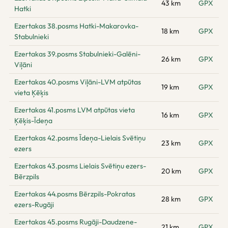
43 km
GPX
Hatki
Ezertakas 38.posms Hatki-Makarovka-
18 km
GPX
Stabulnieki
Ezertakas 39.posms Stabulnieki-Galēni-
26 km
GPX
Viļāni
Ezertakas 40.posms Viļāni-LVM atpūtas
19 km
GPX
vieta Ķēķis
Ezertakas 41.posms LVM atpūtas vieta
16 km
GPX
Ķēķis-Īdeņa
Ezertakas 42.posms Īdeņa-Lielais Svētiņu
23 km
GPX
ezers
Ezertakas 43.posms Lielais Svētiņu ezers-
20 km
GPX
Bērzpils
Ezertakas 44.posms Bērzpils-Pokratas
28 km
GPX
ezers-Rugāji
Ezertakas 45.posms Rugāji-Daudzene-
21 km
GPX