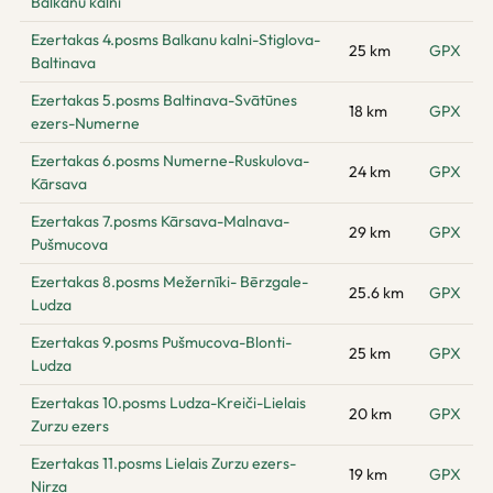
Balkanu kalni
Ezertakas 4.posms Balkanu kalni-Stiglova-
25 km
GPX
Baltinava
Ezertakas 5.posms Baltinava-Svātūnes
18 km
GPX
ezers-Numerne
Ezertakas 6.posms Numerne-Ruskulova-
24 km
GPX
Kārsava
Ezertakas 7.posms Kārsava-Malnava-
29 km
GPX
Pušmucova
Ezertakas 8.posms Mežernīki- Bērzgale-
25.6 km
GPX
Ludza
Ezertakas 9.posms Pušmucova-Blonti-
25 km
GPX
Ludza
Ezertakas 10.posms Ludza-Kreiči-Lielais
20 km
GPX
Zurzu ezers
Ezertakas 11.posms Lielais Zurzu ezers-
19 km
GPX
Nirza