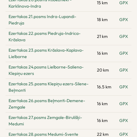
15 km
GPX
Karklinova-Indra
Ezertakas 21.posms Indra-Lupandi-
18 km
GPX
Piedruja
Ezertakas 22.posms Piedruja-Indrica-
21 km
GPX
Krāslava
Ezertakas 23.posms Krāslava-Kaplava-
16 km
GPX
Lielborne
Ezertakas 24.posms Lielborne-Saliena-
20 km
GPX
Klepiņu ezers
Ezertakas 25.posms Klepiņu ezers-Silene-
16.5 km
GPX
Beļmonti
Ezertakas 26.posms Beļmonti-Demene-
16 km
GPX
Zemgale
Ezertakas 27.posms Zemgale-Birulišķi-
16 km
GPX
Medumi
Ezertakas 28.posms Medumi-Svente
22 km
GPX