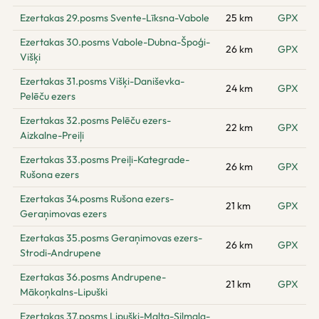
Ezertakas 29.posms Svente-Līksna-Vabole
25 km
GPX
Ezertakas 30.posms Vabole-Dubna-Špoģi-
26 km
GPX
Višķi
Ezertakas 31.posms Višķi-Daniševka-
24 km
GPX
Pelēču ezers
Ezertakas 32.posms Pelēču ezers-
22 km
GPX
Aizkalne-Preiļi
Ezertakas 33.posms Preiļi-Kategrade-
26 km
GPX
Rušona ezers
Ezertakas 34.posms Rušona ezers-
21 km
GPX
Geraņimovas ezers
Ezertakas 35.posms Geraņimovas ezers-
26 km
GPX
Strodi-Andrupene
Ezertakas 36.posms Andrupene-
21 km
GPX
Mākoņkalns-Lipuški
Ezertakas 37.posms Lipuški-Malta-Silmala-