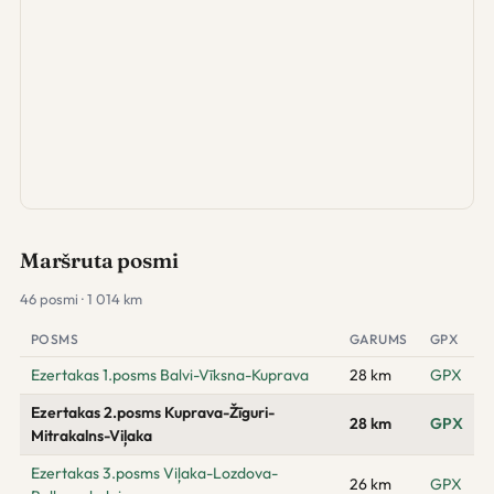
Maršruta posmi
46 posmi · 1 014 km
POSMS
GARUMS
GPX
Ezertakas 1.posms Balvi-Vīksna-Kuprava
28 km
GPX
Ezertakas 2.posms Kuprava-Žīguri-
28 km
GPX
Mitrakalns-Viļaka
Ezertakas 3.posms Viļaka-Lozdova-
26 km
GPX