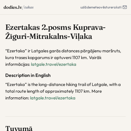
/
dodies.lv
takas
uzlāde
meteo
vēsture
raksti
Ezertakas 2.posms Kuprava-
Žīguri-Mitrakalns-Viļaka
“Ezertaka” ir Latgales garās distances pārgājienu maršruts,
kura trases kopgarums ir aptuveni 1107 km. Vairāk
informācijas:
latgale.travel/ezertaka
Description in English
“Ezertaka” is the long-distance hiking trail of Latgale, with a
total route length of approximately 1107 km. More
information:
latgale.travel/ezertaka
Tuvumā