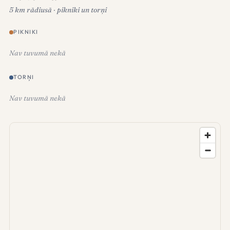
5 km rādiusā · pikniki un torņi
PIKNIKI
Nav tuvumā nekā
TORŅI
Nav tuvumā nekā