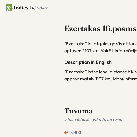
dodies.lv
/
takas
Ezertakas 16.posms
“Ezertaka” ir Latgales garās distan
aptuveni 1107 km. Vairāk informācij
Description in English
“Ezertaka” is the long-distance hiking
approximately 1107 km. More infor
Tuvumā
5 km rādiusā · pikniki un torņi
PIKNIKI