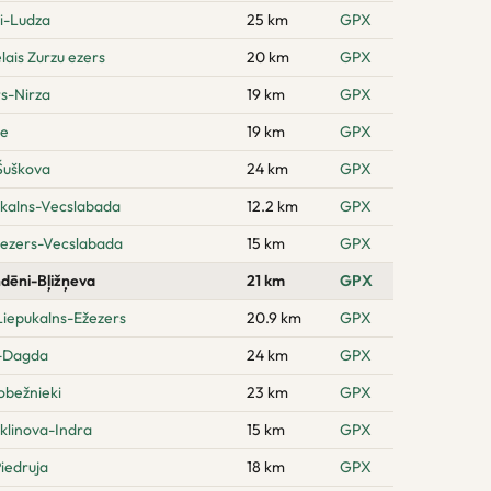
i-Ludza
25 km
GPX
lais Zurzu ezers
20 km
GPX
rs-Nirza
19 km
GPX
pe
19 km
GPX
Šuškova
24 km
GPX
 kalns-Vecslabada
12.2 km
GPX
 ezers-Vecslabada
15 km
GPX
dēni-Bļižņeva
21 km
GPX
 Liepukalns-Ežezers
20.9 km
GPX
i-Dagda
24 km
GPX
obežnieki
23 km
GPX
klinova-Indra
15 km
GPX
iedruja
18 km
GPX