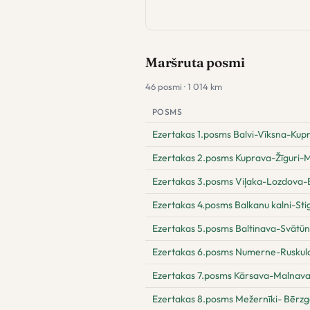
Maršruta posmi
46 posmi · 1 014 km
POSMS
Ezertakas 1.posms Balvi-Vīksna-Kup
Ezertakas 2.posms Kuprava-Žīguri-M
Ezertakas 3.posms Viļaka-Lozdova-B
Ezertakas 4.posms Balkanu kalni-Sti
Ezertakas 5.posms Baltinava-Svātū
Ezertakas 6.posms Numerne-Ruskul
Ezertakas 7.posms Kārsava-Malnav
Ezertakas 8.posms Mežernīki- Bērz