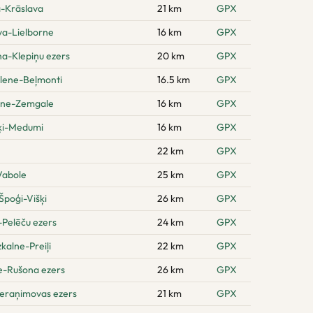
a-Krāslava
21 km
GPX
va-Lielborne
16 km
GPX
na-Klepiņu ezers
20 km
GPX
ilene-Beļmonti
16.5 km
GPX
ene-Zemgale
16 km
GPX
šķi-Medumi
16 km
GPX
22 km
GPX
Vabole
25 km
GPX
poģi-Višķi
26 km
GPX
-Pelēču ezers
24 km
GPX
kalne-Preiļi
22 km
GPX
e-Rušona ezers
26 km
GPX
eraņimovas ezers
21 km
GPX