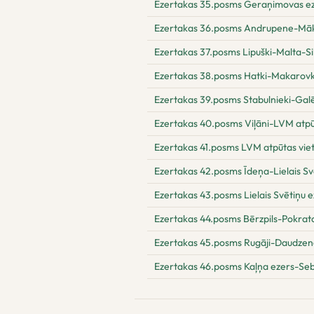
Ezertakas 35.posms Geraņimovas e
Ezertakas 36.posms Andrupene-Māk
Ezertakas 37.posms Lipuški-Malta-S
Ezertakas 38.posms Hatki-Makarovk
Ezertakas 39.posms Stabulnieki-Galē
Ezertakas 40.posms Viļāni-LVM atpūt
Ezertakas 41.posms LVM atpūtas vie
Ezertakas 42.posms Īdeņa-Lielais Sv
Ezertakas 43.posms Lielais Svētiņu e
Ezertakas 44.posms Bērzpils-Pokrata
Ezertakas 45.posms Rugāji-Daudzen
Ezertakas 46.posms Kaļņa ezers-Seb