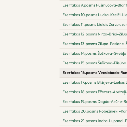
Ezertakas 9.posms Pušmucova-Blont
Ezertakas 10.posms Ludza-Kreiči-Lie
Ezertakas 11.posms Lielais Zurzu eze
Ezertakas 12.posms Nirza-Brigi-Zilu
Ezertakas 13.posms Zilupe-Pasiene-
Ezertakas 14.posms Šuškova-Grebļa
Ezertakas 15.posms Šuškova-Plisūna
Ezertakas 16.posms Vecslabada-Run
Ezertakas 17.posms Bližņeva-Lielais
Ezertakas 18.posms Ežezers-Andzeļ
Ezertakas 19.posms Dagda-Asūne-R
Ezertakas 20.posms Robežnieki -Kar
Ezertakas 21.posms Indra-Lupandi-P