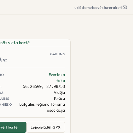
uzlāde
meteo
vēsture
raksti
GARUMS
km
Ezertaka
NO
taka
56.26509, 27.98753
.
Vidēja
BA
Krāsa
JUMS
Latgales reģiona Tūrisma
MNIEKO
asociācija
vērt kartē
Lejupielādēt GPX