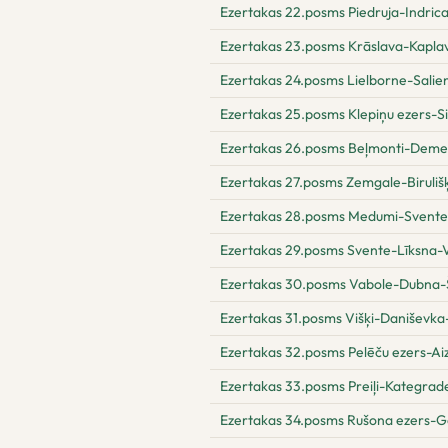
Ezertakas 22.posms Piedruja-Indric
Ezertakas 23.posms Krāslava-Kapla
Ezertakas 24.posms Lielborne-Salie
Ezertakas 25.posms Klepiņu ezers-S
Ezertakas 26.posms Beļmonti-Dem
Ezertakas 27.posms Zemgale-Biruli
Ezertakas 28.posms Medumi-Svente
Ezertakas 29.posms Svente-Līksna-
Ezertakas 30.posms Vabole-Dubna-Š
Ezertakas 31.posms Višķi-Daniševka
Ezertakas 32.posms Pelēču ezers-Aiz
Ezertakas 33.posms Preiļi-Kategrad
Ezertakas 34.posms Rušona ezers-G