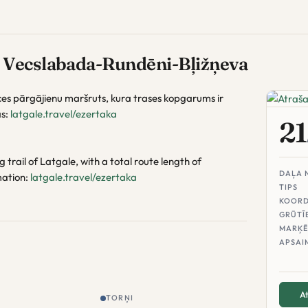
 Vecslabada-Rundēni-Bļižņeva
ces pārgājienu maršruts, kura trases kopgarums ir
as:
latgale.travel/ezertaka
21
 trail of Latgale, with a total route length of
DAĻA 
mation:
latgale.travel/ezertaka
TIPS
KOORD
GRŪTĪ
MARĶĒ
APSAI
At
TORŅI