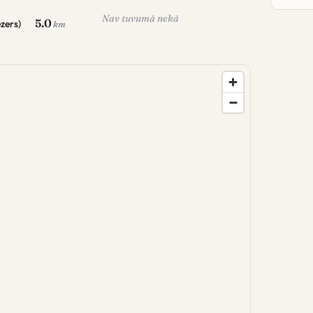
Nav tuvumā nekā
5.0
zers)
km