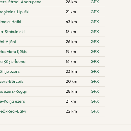
zers-Strodi-Andrupene
26 km
GPX
oņkalns-Lipuški
21 km
GPX
ilmala-Hatki
43 km
GPX
a-Stabulnieki
18 km
GPX
ni-Viļāni
26 km
GPX
as vieta Ķēķis
19 km
GPX
ta Ķēķis-Īdeņa
16 km
GPX
ētiņu ezers
23 km
GPX
zers-Bērzpils
20 km
GPX
s ezers-Rugāji
28 km
GPX
e-Kaļņa ezers
21 km
GPX
eži-Reči-Balvi
22 km
GPX