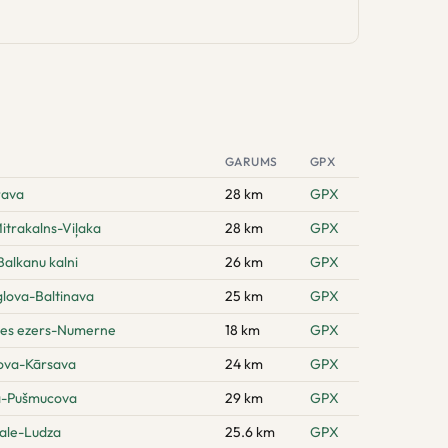
GARUMS
GPX
rava
28 km
GPX
itrakalns-Viļaka
28 km
GPX
alkanu kalni
26 km
GPX
glova-Baltinava
25 km
GPX
nes ezers-Numerne
18 km
GPX
ova-Kārsava
24 km
GPX
a-Pušmucova
29 km
GPX
gale-Ludza
25.6 km
GPX