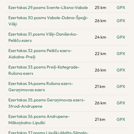
Ezertakas 29.posms Svente-Līksna-Vabole
25 km
GPX
Ezertakas 30.posms Vabole-Dubna-Špoģi-
26 km
GPX
Višķi
Ezertakas 31.posms Višķi-Daniševka-
24 km
GPX
Pelēču ezers
Ezertakas 32.posms Pelēču ezers-
22 km
GPX
Aizkalne-Preiļi
Ezertakas 33.posms Preiļi-Kategrade-
26 km
GPX
Rušona ezers
Ezertakas 34.posms Rušona ezers-
21 km
GPX
Geraņimovas ezers
Ezertakas 35.posms Geraņimovas ezers-
26 km
GPX
Strodi-Andrupene
Ezertakas 36.posms Andrupene-
21 km
GPX
Mākoņkalns-Lipuški
Ezertakas 37.posms Lipuški-Malta-Silmala-