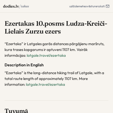
/
dodies.lv
takas
uzlāde
meteo
vēsture
raksti
Ezertakas 10.posms Ludza-Kreiči-
Lielais Zurzu ezers
“Ezertaka” ir Latgales garās distances pārgājienu maršruts,
kura trases kopgarums ir aptuveni 1107 km. Vairāk
informācijas:
latgale.travel/ezertaka
Description in English
“Ezertaka” is the long-distance hiking trail of Latgale, with a
total route length of approximately 1107 km. More
information:
latgale.travel/ezertaka
Tuvumā