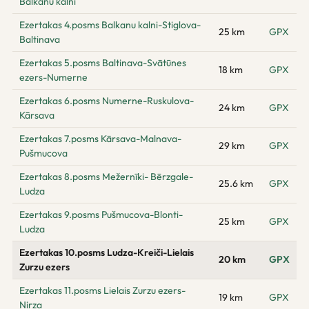
Balkanu kalni
Ezertakas 4.posms Balkanu kalni-Stiglova-
25 km
GPX
Baltinava
Ezertakas 5.posms Baltinava-Svātūnes
18 km
GPX
ezers-Numerne
Ezertakas 6.posms Numerne-Ruskulova-
24 km
GPX
Kārsava
Ezertakas 7.posms Kārsava-Malnava-
29 km
GPX
Pušmucova
Ezertakas 8.posms Mežernīki- Bērzgale-
25.6 km
GPX
Ludza
Ezertakas 9.posms Pušmucova-Blonti-
25 km
GPX
Ludza
Ezertakas 10.posms Ludza-Kreiči-Lielais
20 km
GPX
Zurzu ezers
Ezertakas 11.posms Lielais Zurzu ezers-
19 km
GPX
Nirza