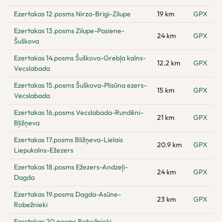
Ezertakas 12.posms Nirza-Brigi-Zilupe
19 km
GPX
Ezertakas 13.posms Zilupe-Pasiene-
24 km
GPX
Šuškova
Ezertakas 14.posms Šuškova-Grebļa kalns-
12.2 km
GPX
Vecslabada
Ezertakas 15.posms Šuškova-Plisūna ezers-
15 km
GPX
Vecslabada
Ezertakas 16.posms Vecslabada-Rundēni-
21 km
GPX
Bļižņeva
Ezertakas 17.posms Bližņeva-Lielais
20.9 km
GPX
Liepukalns-Ežezers
Ezertakas 18.posms Ežezers-Andzeļi-
24 km
GPX
Dagda
Ezertakas 19.posms Dagda-Asūne-
23 km
GPX
Robežnieki
Ezertakas 20.posms Robežnieki -