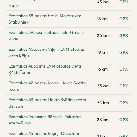
43 km
GPX
Hatki
Ezertakas 38.posms Hatki-Makarovka-
18 km
GPX
Stabulnieki
Ezertakas 39.posms Stabulnieki-Galēni-
26 km
GPX
Viļāni
Ezertakas 40.posms Viļāni-LVM atpūtas
19 km
GPX
vieta Ķēķis
Ezertakas 41.posms LVM atpūtas vieta
16 km
GPX
Ķēķis-Īdeņa
Ezertakas 42.posms Īdeņa-Lielais Svētiņu
23 km
GPX
ezers
Ezertakas 43.posms Lielais Svētiņu ezers-
20 km
GPX
Bērzpils
Ezertakas 44.posms Bērzpils-Pokratas
28 km
GPX
ezers-Rugāji
Ezertakas 45.posms Rugāji-Daudzene-
21 km
GPX