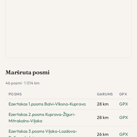
Maršruta posmi
46 posmi · 1 014 km
POSMS
GARUMS
GPX
Ezertakas 1.posms Balvi-Vīksna-Kuprava
28 km
GPX
Ezertakas 2.posms Kuprava-Žīguri-
28 km
GPX
Mitrakalns-Viļaka
Ezertakas 3.posms Viļaka-Lozdova-
26 km
GPX