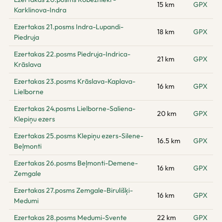
15 km
GPX
Karklinova-Indra
Ezertakas 21.posms Indra-Lupandi-
18 km
GPX
Piedruja
Ezertakas 22.posms Piedruja-Indrica-
21 km
GPX
Krāslava
Ezertakas 23.posms Krāslava-Kaplava-
16 km
GPX
Lielborne
Ezertakas 24.posms Lielborne-Saliena-
20 km
GPX
Klepiņu ezers
Ezertakas 25.posms Klepiņu ezers-Silene-
16.5 km
GPX
Beļmonti
Ezertakas 26.posms Beļmonti-Demene-
16 km
GPX
Zemgale
Ezertakas 27.posms Zemgale-Birulišķi-
16 km
GPX
Medumi
Ezertakas 28.posms Medumi-Svente
22 km
GPX