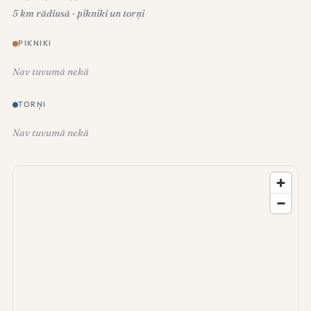
5 km rādiusā · pikniki un torņi
PIKNIKI
Nav tuvumā nekā
TORŅI
Nav tuvumā nekā