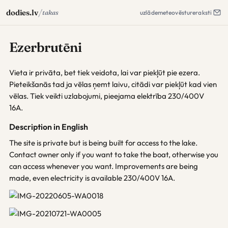
/
dodies.lv
takas
uzlāde
meteo
vēsture
raksti
Ezerbrutēni
Vieta ir privāta, bet tiek veidota, lai var piekļūt pie ezera.
Pieteikšanās tad ja vēlas ņemt laivu, citādi var piekļūt kad vien
vēlas. Tiek veikti uzlabojumi, pieejama elektrība 230/400V
16A.
Description in English
The site is private but is being built for access to the lake.
Contact owner only if you want to take the boat, otherwise you
can access whenever you want. Improvements are being
made, even electricity is available 230/400V 16A.