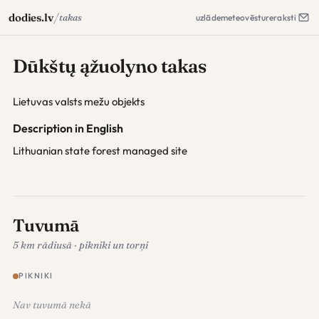
/
dodies.lv
takas
uzlāde
meteo
vēsture
raksti
Dūkštų ąžuolyno takas
Lietuvas valsts mežu objekts
Description in English
Lithuanian state forest managed site
Tuvumā
5 km rādiusā · pikniki un torņi
PIKNIKI
Nav tuvumā nekā