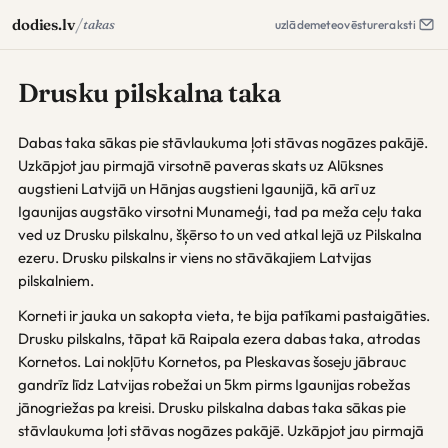
/
dodies.lv
takas
uzlāde
meteo
vēsture
raksti
Drusku pilskalna taka
Dabas taka sākas pie stāvlaukuma ļoti stāvas nogāzes pakājē.
Uzkāpjot jau pirmajā virsotnē paveras skats uz Alūksnes
augstieni Latvijā un Hānjas augstieni Igaunijā, kā arī uz
Igaunijas augstāko virsotni Munameģi, tad pa meža ceļu taka
ved uz Drusku pilskalnu, šķērso to un ved atkal lejā uz Pilskalna
ezeru. Drusku pilskalns ir viens no stāvākajiem Latvijas
pilskalniem.
Korneti ir jauka un sakopta vieta, te bija patīkami pastaigāties.
Drusku pilskalns, tāpat kā Raipala ezera dabas taka, atrodas
Kornetos. Lai nokļūtu Kornetos, pa Pleskavas šoseju jābrauc
gandrīz līdz Latvijas robežai un 5km pirms Igaunijas robežas
jānogriežas pa kreisi. Drusku pilskalna dabas taka sākas pie
stāvlaukuma ļoti stāvas nogāzes pakājē. Uzkāpjot jau pirmajā