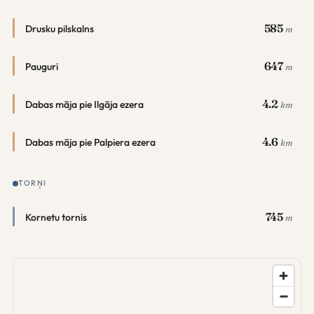
585
Drusku pilskalns
m
647
Pauguri
m
4.2
Dabas māja pie Ilgāja ezera
km
4.6
Dabas māja pie Palpiera ezera
km
TORŅI
745
Kornetu tornis
m