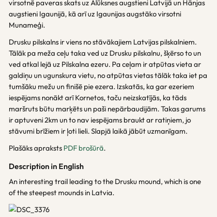
virsotnē paveras skats uz Alūksnes augstieni Latvijā un Hānjas
augstieni Igaunijā, kā arī uz Igaunijas augstāko virsotni
Munameģi.
Drusku pilskalns ir viens no stāvākajiem Latvijas pilskalniem.
Tālāk pa meža ceļu taka ved uz Drusku pilskalnu, šķērso to un
ved atkal lejā uz Pilskalna ezeru. Pa ceļam ir atpūtas vieta ar
galdiņu un ugunskura vietu, no atpūtas vietas tālāk taka iet pa
tumšāku mežu un finišē pie ezera. Izskatās, ka gar ezeriem
iespējams nonākt arī Kornetos, taču neizskatījās, ka tāds
maršruts būtu marķēts un paši nepārbaudijām. Takas garums
ir aptuveni 2km un to nav iespējams braukt ar ratiņiem, jo
stāvumi brīžiem ir ļoti lieli. Slapjā laikā jābūt uzmanīgam.
Plašāks apraksts
PDF brošūrā
.
Description in English
An interesting trail leading to the Drusku mound, which is one
of the steepest mounds in Latvia.