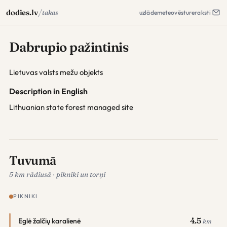
/
dodies.lv
takas
uzlāde
meteo
vēsture
raksti
Dabrupio pažintinis
Lietuvas valsts mežu objekts
Description in English
Lithuanian state forest managed site
Tuvumā
5 km rādiusā · pikniki un torņi
PIKNIKI
4.5
Eglė žalčių karalienė
km