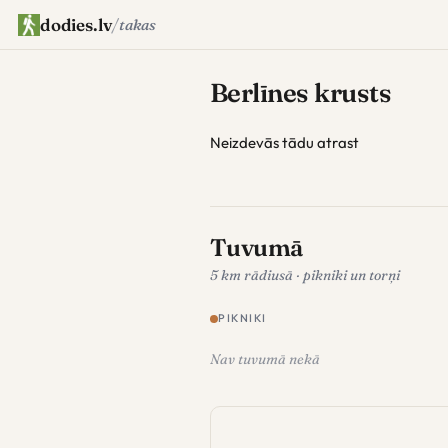
dodies.lv
/
takas
Berlīnes krusts
Neizdevās tādu atrast
Tuvumā
5 km rādiusā · pikniki un torņi
PIKNIKI
Nav tuvumā nekā