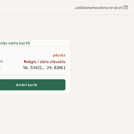
uzlāde
meteo
vēsture
raksti
pikniks
slēgts / slikts stāvoklis
SS
56.53421, 24.82061
.
Atvērt kartē