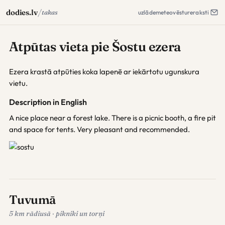
/
dodies.lv
takas
uzlāde
meteo
vēsture
raksti
Atpūtas vieta pie Šostu ezera
Ezera krastā atpūties koka lapenē ar iekārtotu ugunskura
vietu.
Description in English
A nice place near a forest lake. There is a picnic booth, a fire pit
and space for tents. Very pleasant and recommended.
Tuvumā
5 km rādiusā · pikniki un torņi