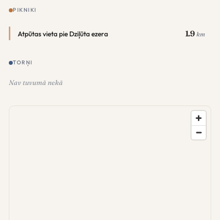
PIKNIKI
1.9
Atpūtas vieta pie Dziļūta ezera
km
TORŅI
Nav tuvumā nekā