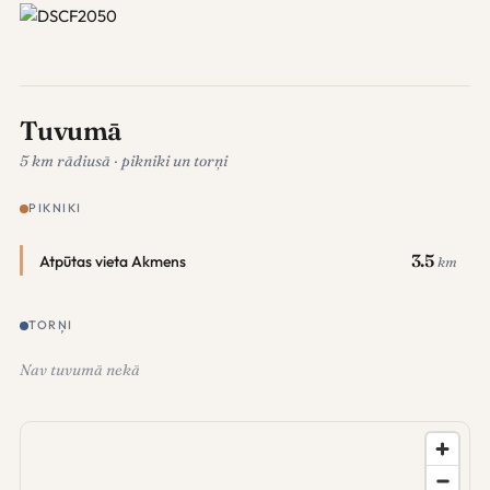
Tuvumā
5 km rādiusā · pikniki un torņi
PIKNIKI
3.5
Atpūtas vieta Akmens
km
TORŅI
Nav tuvumā nekā