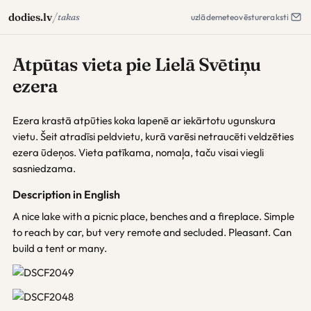
/
dodies.lv
takas
uzlāde
meteo
vēsture
raksti
Atpūtas vieta pie Lielā Svētiņu
ezera
Ezera krastā atpūties koka lapenē ar iekārtotu ugunskura
vietu. Šeit atradīsi peldvietu, kurā varēsi netraucēti veldzēties
ezera ūdeņos. Vieta patīkama, nomaļa, taču visai viegli
sasniedzama.
Description in English
A nice lake with a picnic place, benches and a fireplace. Simple
to reach by car, but very remote and secluded. Pleasant. Can
build a tent or many.