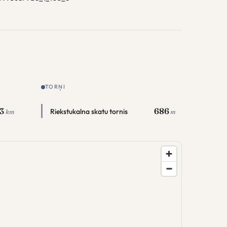
TORŅI
.3
686
Riekstukalna skatu tornis
km
m