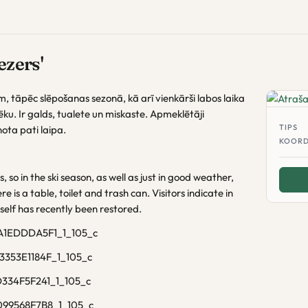
ezers'
m, tāpēc slēpošanas sezonā, kā arī vienkārši labos laika
ēku. Ir galds, tualete un miskaste. Apmeklētāji
TIPS
ota pati laipa.
KOORD
, so in the ski season, as well as just in good weather,
e is a table, toilet and trash can. Visitors indicate in
self has recently been restored.