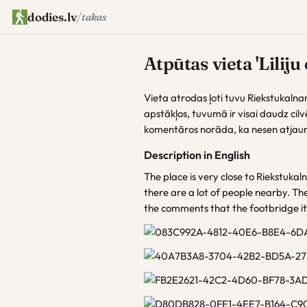
dodies.lv
/
takas
Atpūtas vieta 'Liliju 
Vieta atrodas ļoti tuvu Riekstukalna
apstākļos, tuvumā ir visai daudz cilv
komentāros norāda, ka nesen atjaun
Description in English
The place is very close to Riekstukalns
there are a lot of people nearby. Ther
the comments that the footbridge it