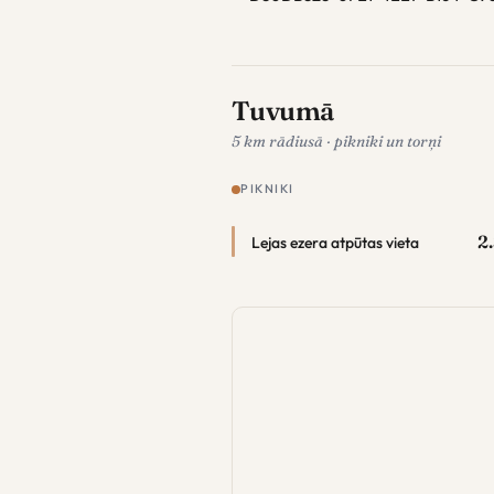
Tuvumā
5 km rādiusā · pikniki un torņi
PIKNIKI
2
Lejas ezera atpūtas vieta