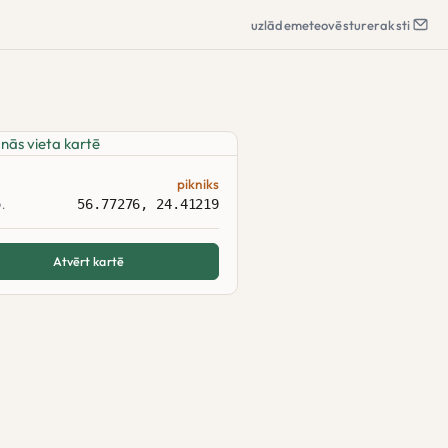
uzlāde
meteo
vēsture
raksti
pikniks
56.77276, 24.41219
.
Atvērt kartē