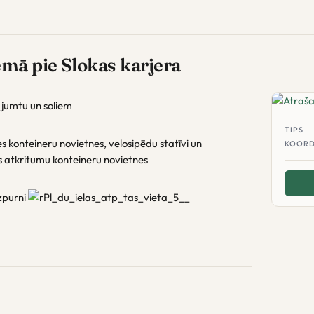
emā pie Slokas karjera
ar jumtu un soliem
TIPS
es konteineru novietnes, velosipēdu statīvi un
KOORD
as atkritumu konteineru novietnes
uzpurni