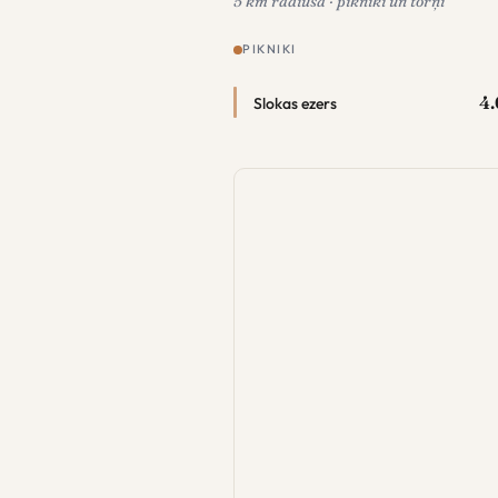
5 km rādiusā · pikniki un torņi
PIKNIKI
4.
Slokas ezers