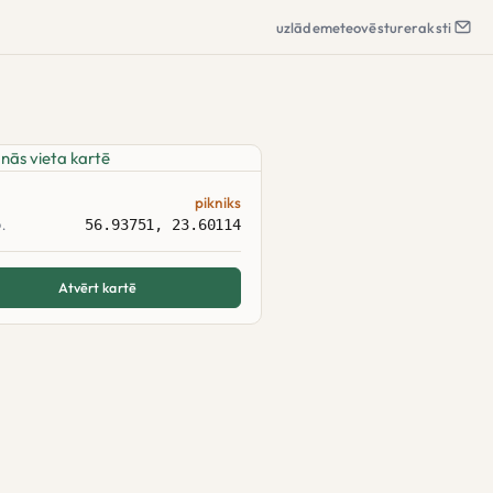
uzlāde
meteo
vēsture
raksti
pikniks
56.93751, 23.60114
.
Atvērt kartē