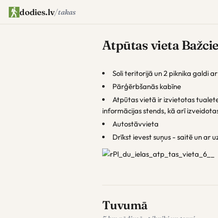
dodies.lv
/
takas
Atpūtas vieta Bažci
Soli teritorijā un 2 piknika galdi 
Pārģērbšanās kabīne
Atpūtas vietā ir izvietotas tualet
informācijas stends, kā arī izveidot
Autostāvvieta
Drīkst ievest suņus - saitē un ar 
Tuvumā