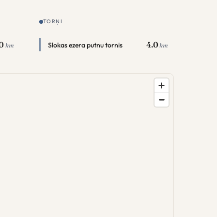
TORŅI
0
4.0
Slokas ezera putnu tornis
km
km