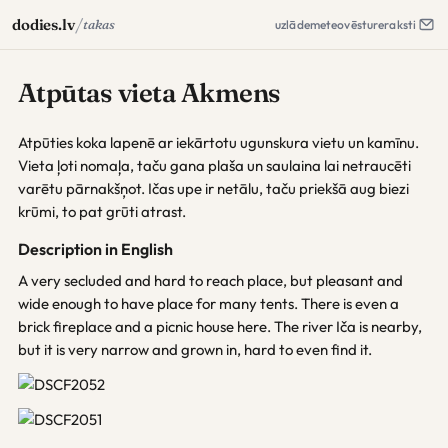
/
dodies.lv
takas
uzlāde
meteo
vēsture
raksti
Atpūtas vieta Akmens
Atpūties koka lapenē ar iekārtotu ugunskura vietu un kamīnu.
Vieta ļoti nomaļa, taču gana plaša un saulaina lai netraucēti
varētu pārnakšņot. Ičas upe ir netālu, taču priekšā aug biezi
krūmi, to pat grūti atrast.
Description in English
A very secluded and hard to reach place, but pleasant and
wide enough to have place for many tents. There is even a
brick fireplace and a picnic house here. The river Iča is nearby,
but it is very narrow and grown in, hard to even find it.