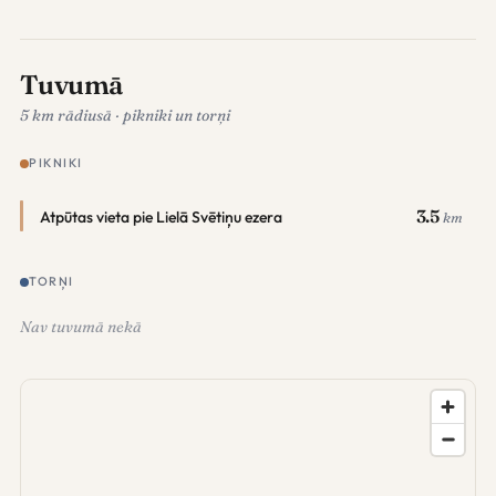
Tuvumā
5 km rādiusā · pikniki un torņi
PIKNIKI
3.5
Atpūtas vieta pie Lielā Svētiņu ezera
km
TORŅI
Nav tuvumā nekā