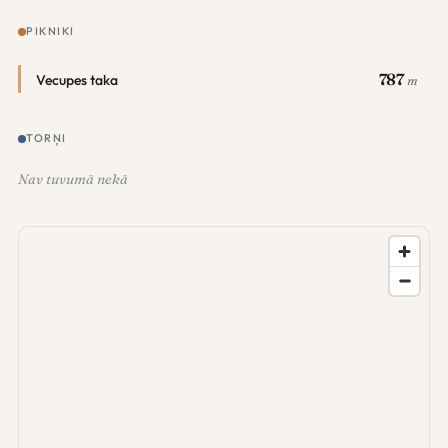
PIKNIKI
787
Vecupes taka
m
TORŅI
Nav tuvumā nekā