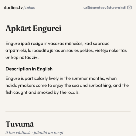
/
dodies.lv
takas
uzlāde
meteo
vēsture
raksti
Apkārt Engurei
Engure ipaši rosīga ir vasaras mēnešos, kad sabrauc
atpūtnieki, lai baudītu jūras un saules peldes, vietējo noķertās
un kūpinātās zivi.
Description in English
Engure is particularly lively in the summer months, when
holidaymakers come to enjoy the sea and sunbathing, and the
fish caught and smoked by the locals.
Tuvumā
5 km rādiusā · pikniki un torņi