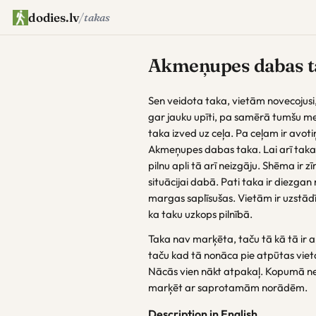
dodies.lv
/
takas
Akmeņupes dabas t
Sen veidota taka, vietām novecojusi,
gar jauku upīti, pa samērā tumšu me
taka izved uz ceļa. Pa ceļam ir avoti
Akmeņupes dabas taka. Lai arī taka
pilnu apli tā arī neizgāju. Shēma ir z
situācijai dabā. Pati taka ir diezgan
margas saplīsušas. Vietām ir uzstādīt
ka taku uzkops pilnībā.
Taka nav marķēta, taču tā kā tā ir a
taču kad tā nonāca pie atpūtas viet
Nācās vien nākt atpakaļ. Kopumā ner
marķēt ar saprotamām norādēm.
Description in English