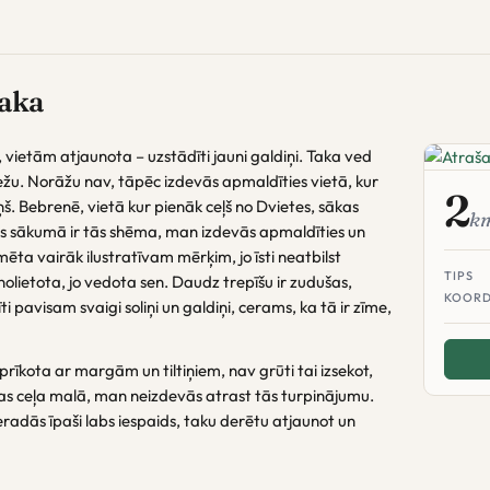
aka
 vietām atjaunota – uzstādīti jauni galdiņi. Taka ved
žu. Norāžu nav, tāpēc izdevās apmaldīties vietā, kur
2
ņš. Bebrenē, vietā kur pienāk ceļš no Dvietes, sākas
k
s sākumā ir tās shēma, man izdevās apmaldīties un
īmēta vairāk ilustratīvam mērķim, jo īsti neatbilst
TIPS
 nolietota, jo vedota sen. Daudz trepīšu ir zudušas,
KOORD
i pavisam svaigi soliņi un galdiņi, cerams, ka tā ir zīme,
prīkota ar margām un tiltiņiem, nav grūti tai izsekot,
as ceļa malā, man neizdevās atrast tās turpinājumu.
adās īpaši labs iespaids, taku derētu atjaunot un