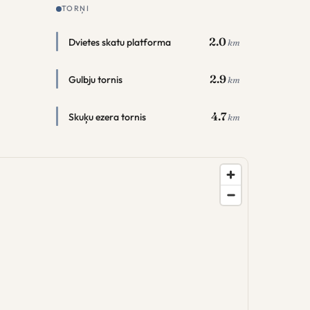
TORŅI
2.0
Dvietes skatu platforma
km
2.9
Gulbju tornis
km
4.7
Skuķu ezera tornis
km