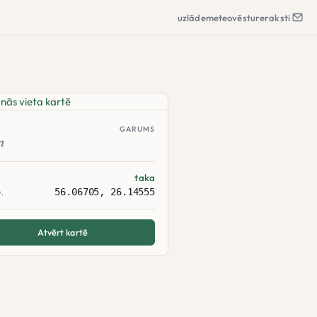
uzlāde
meteo
vēsture
raksti
GARUMS
m
taka
56.06705, 26.14555
.
Atvērt kartē