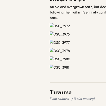
An old and overgrown path, but does 
following the trail in it’s entirety ca
back.
Tuvumā
5 km rādiusā · pikniki un torņi